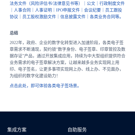
法务文件（风险评估书/法律意见书等）｜公文｜行政制度文件
｜人事合同｜人事证明｜IPO申报文件｜会议纪要｜员工跟投
协议｜员工股权激励文件｜信息披露文件｜各类业务合同等。
总结
2022年，政府、企业的数字化转型进入加速阶段，各类电子签
章需求不断涌现，契约锁“数字身份、电子签章、印章管控及数
据存证”产品，通过开放集成应用，持续为中大型组织提供符合
业务需求的电子签章解决方案，让越来越多业务实现网上用
印、电子签名，让更多事项实现网上办、线上办、不见面办，
为组织的数字化建设助力！
点击此处，即可体验各类电子签场景。
集成方案
自助服务