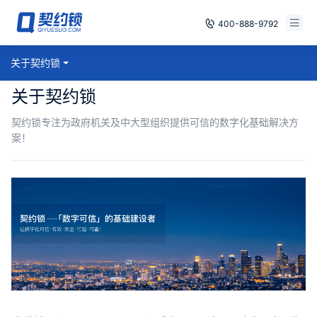
400-888-9792
智能合同
关于契约锁
免费试用
关于契约锁
电子签章
已有账号，登录
契约锁专注为政府机关及中大型组织提供可信的数字化基础解决方
印章管控
案！
数字存档
安全合规
方案
案例
全国