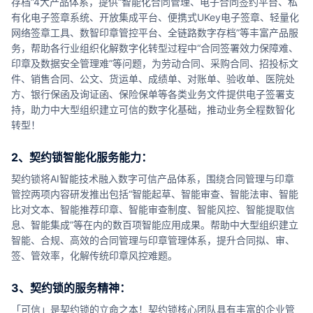
存档”4大产品体系，提供“智能化合同管理、电子合同签约平台、私
有化电子签章系统、开放集成平台、便携式UKey电子签章、轻量化
网络签章工具、数智印章管控平台、全链路数字存档”等丰富产品服
务，帮助各行业组织化解数字化转型过程中“合同签署效力保障难、
印章及数据安全管理难”等问题，为劳动合同、采购合同、招投标文
件、销售合同、公文、货运单、成绩单、对账单、验收单、医院处
方、银行保函及询证函、保险保单等各类业务文件提供电子签署支
持，助力中大型组织建立可信的数字化基础，推动业务全程数智化
转型！
2、契约锁智能化服务能力：
契约锁将AI智能技术融入数字可信产品体系，围绕合同管理与印章
管控两项内容研发推出包括“智能起草、智能审查、智能法审、智能
比对文本、智能推荐印章、智能审查制度、智能风控、智能提取信
息、智能集成”等在内的数百项智能应用成果。帮助中大型组织建立
智能、合规、高效的合同管理与印章管理体系，提升合同拟、审、
签、管效率，化解传统印章风控难题。
3、契约锁的服务精神：
「可信」是契约锁的立命之本！契约锁核心团队具有丰富的企业管