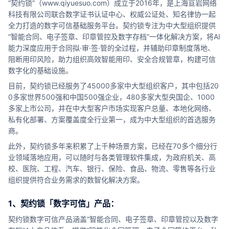
“契约锁”（www.qiyuesuo.com）成立于2016年，是上海亘岩网络
合作
科技有限公司联合数字证书认证中心、权威公证处、知名律协一起
全力打造的数字可信基础服务平台。契约锁专注为中大型组织提供
我们
“智能合同、电子签章、印章管控及数字存档”一体化解决方案，将AI
能力深度应用于合同拟·审·签·管的全过程，并辅助印章制度落地、
阻断用印风险，助力组织高效智能用印、安全合规管章，构建可信
数字化的基础设施。
目前，契约锁已经服务了45000多家中大型组织客户，其中包括20
0多家世界500强和中国500强企业，480多家大型央国企、1000
多家上市公司，并在中大型客户市场实现客户总量、本地化网络、
私有化部署、方案覆盖度全行业第一，成为中大型组织的首选服务
商。
此外，契约锁多年来积累了上千种场景方案，已经在70多个细分行
业领域落地应用，可以随时与各类管理软件集成，为政府机关、高
校、医院、工程、汽车、银行、保险、食品、物流、零售等各行业
组织提供符合业务需求的数智化解决方案。
1、契约锁「数字可信」产品：
契约锁数字可信产品涵盖“智能合同、电子签章、印章管控以及数字