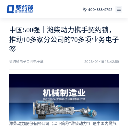
400-888-9792
智能合同
免费试用
中国500强｜潍柴动力携手契约锁，
电子签章
推动10多家分公司的70多项业务电子
已有账号，登录
签
印章管控
契约锁电子合同电子章
2023-01-19 13:42:59
数字存档
安全合规
方案
案例
全国
潍柴动力股份有限公司（以下简称“潍柴动力”）是中国内燃气