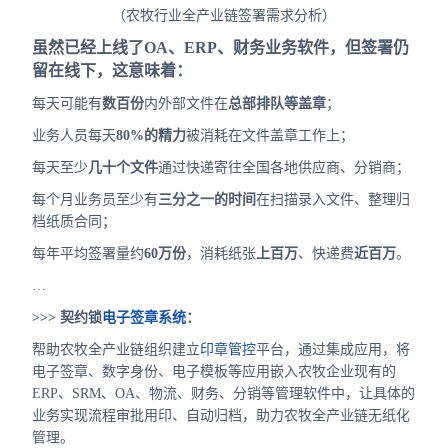
（农牧行业全产业链签署需求分析）
虽然已经上线了OA、ERP、财务业务软件，但签署仍
留在线下，这意味着：
每天可能有
数百份
内外部文件在
总部排队等盖章
；
业务人员每天
80%的精力
被消耗在文件盖章工作上；
每天至少
几十个文件
通过快递寄往全国各地供应商、分销商；
每个月业务员至少有
三分之一的时间
在扫描录入文件、整理归
档纸质合同；
每年平均签署量约
60万份
，消耗纸张
上百万
、快递费
近百万
。
…
>>> 契约锁
电子签章系统
：
帮助农牧全产业链组织建立
印章管控
平台，通过集成应用，将
电子签章、数字身份、电子模板等应用嵌入农牧企业现有的
ERP、SRM、OA、物流、财务、分销等管理软件中，让具体的
业务实现流程审批用印、自动归档，助力农牧全产业链无纸化
管理。