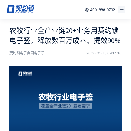
400-888-9792
智能合同
免费试用
农牧行业全产业链20+业务用契约锁
电子签章
电子签，释放数百万成本、提效90%
已有账号，登录
印章管控
契约锁电子合同电子章
2024-01-15 09:14:10
数字存档
安全合规
方案
案例
全国