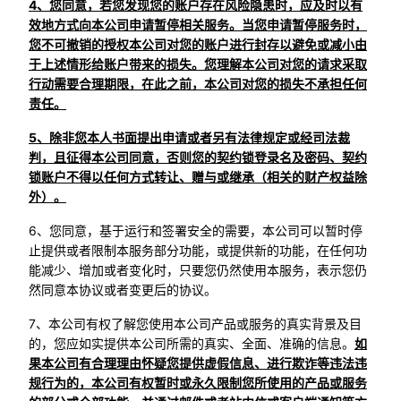
4、您同意，若您发现您的账户存在风险隐患时，应及时以有
效地方式向本公司申请暂停相关服务。当您申请暂停服务时，
您不可撤销的授权本公司对您的账户进行封存以避免或减小由
于上述情形给账户带来的损失。您理解本公司对您的请求采取
行动需要合理期限，在此之前，本公司对您的损失不承担任何
责任。
5、除非您本人书面提出申请或者另有法律规定或经司法裁
判，且征得本公司同意，否则您的契约锁登录名及密码、契约
锁账户不得以任何方式转让、赠与或继承（相关的财产权益除
外）。
6、您同意，基于运行和签署安全的需要，本公司可以暂时停
止提供或者限制本服务部分功能，或提供新的功能，在任何功
能减少、增加或者变化时，只要您仍然使用本服务，表示您仍
然同意本协议或者变更后的协议。
7、本公司有权了解您使用本公司产品或服务的真实背景及目
的，您应如实提供本公司所需的真实、全面、准确的信息。
如
果本公司有合理理由怀疑您提供虚假信息、进行欺诈等违法违
规行为的，本公司有权暂时或永久限制您所使用的产品或服务