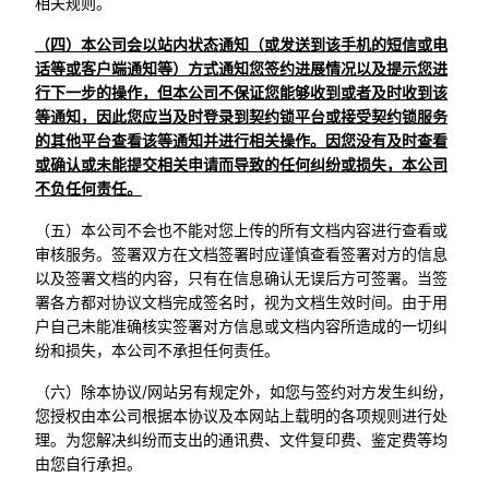
相关规则。
（四）本公司会以站内状态通知（或发送到该手机的短信或电
话等或客户端通知等）方式通知您签约进展情况以及提示您进
行下一步的操作，但本公司不保证您能够收到或者及时收到该
等通知，因此您应当及时登录到契约锁平台或接受契约锁服务
的其他平台查看该等通知并进行相关操作。因您没有及时查看
或确认或未能提交相关申请而导致的任何纠纷或损失，本公司
不负任何责任。
（五）本公司不会也不能对您上传的所有文档内容进行查看或
审核服务。签署双方在文档签署时应谨慎查看签署对方的信息
以及签署文档的内容，只有在信息确认无误后方可签署。当签
署各方都对协议文档完成签名时，视为文档生效时间。由于用
户自己未能准确核实签署对方信息或文档内容所造成的一切纠
纷和损失，本公司不承担任何责任。
（六）除本协议/网站另有规定外，如您与签约对方发生纠纷，
您授权由本公司根据本协议及本网站上载明的各项规则进行处
理。为您解决纠纷而支出的通讯费、文件复印费、鉴定费等均
由您自行承担。