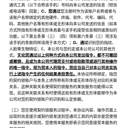
通讯工具（以下合称该手机）号码向本公司发送的信息（短信
或电话等）回复；
C、您通过
您注册时作为该账户名称或者与
该账户名称绑定的其他硬件、终端、软件、代号、编码、代
码、其他账户名等有形体或无形体向本公司发送的信息（如本
方式所指有形体或无形体具备与该手机接受信息相同或类似的
功能，以下第五条第（三）（四）项和第六条第（三）项涉及
该手机的条款同样适用于本方式）；
D、通过
识别您的指纹、
人脸等生物特征；E、本公司与您约定或本公司认可的其他方
式。
无论您通过以上何种方式向本公司发出指令，都不可撤回
或撤销，且成为本公司代理您支付或收取款项或进行其他操作
的唯一指令，视为您本人的指令，您应当自己对本公司忠实执
行上述指令产生的任何结果承担责任。
本协议所称绑定，指您
的契约锁账户与本条上述所称有形体或无形体存在对应的关联
关系，这种关联关系使得契约锁服务的某些服务功能得以实
现，且这种关联关系有时使得这些有形体或无形体能够作为本
公司对您的契约锁账户的识别和认定依据。
（三）您在使用契约锁服务过程中，本协议内容、操作页面上
出现的信息提示或契约锁发送到您通讯工具的内容亦是您使用
本服务的相关规则，您使用本服务即表示您同意接受本服务的