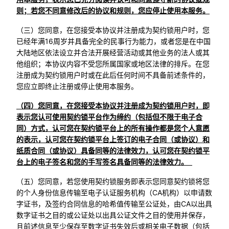
则；若您不同意修改后的协议和规则，您应停止使用本服务。
（三）您同意，在您接受本协议并注册成为契约锁用户时，您
已经年满16周岁并具备完全的民事行为能力，或者您是在中国
大陆地区依法设立并合法开展经营活动或其他业务的法人或其
他组织；本协议内容不受您所属国家或地区法律的排斥。在您
注册成为契约锁用户时或在此后任何时间不具备前述条件的，
您应立即终止注册或停止使用本服务。
（四）您同意，在您接受本协议并注册成为契约锁用户时，即
表示您认可使用契约锁平台作为缔约（包括但不限于电子合
同）方式，认可您在契约锁平台上的所有操作都是您个人意愿
的表示，认可您在契约锁平台上签订的电子合同（或协议）和
纸质合同（或协议）具备同等的法律效力，认可您在契约锁平
台上的电子签名和您的手写签名具备同等的法律效力。
（五）您同意，若您使用契约锁服务即表示您同意契约锁将您
的个人身份信息传输至电子认证服务机构（CA机构）以申请数
字证书，及签约合同信息的哈希值传输至公证处，由CA以出具
数字证书之目的或公证处以出具公证文件之目的使用并保存，
且前述信息至少保存至数字证书失效后或相关电子数据（包括