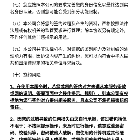
（七）您应按照本公司的要求完善您的身份信息以最终达到实
名身份认证，否则您可能会受到部分功能限制。
（八）本公司会将您的签约过程及产生的资料，严格按照法律
法规或有权机关的监管要求进行管理；除本协议另有规定外，
不作任何其他非您指示的用途。
（九）本公司并非法律机构，对证据的鉴别能力及对纠纷的处
理能力有限，因协议内容产生的纠纷，您可以向符合中华人民
共和国法律规定的相关单位寻求解决。
（十）签约风险
1、在使用本服务时，若您或您的签约对方未遵从本服务条款
或网站说明、签署页面中之操作提示、规则），则本公司有权
拒绝为您与签约对方提供相关服务，且本公司不承担损害赔偿
责任。
2、因您的过错导致的任何损失由您自行承担，该过错包括但
不限于：不按照提示操作，未及时进行操作，遗忘或泄漏密
码、校验码等，密码被他人破解，您使用的计算机或其他硬
件、终端等被他人侵入或丢失，或您使用的软件被他人侵入，