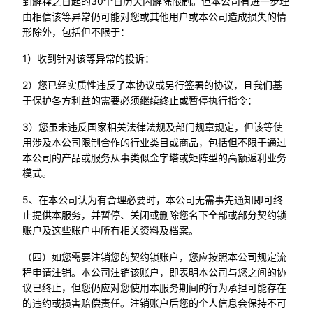
到解释之日起的30个日历天内解除限制。但本公司有进一步理
由相信该等异常仍可能对您或其他用户或本公司造成损失的情
形除外，包括但不限于：
1）收到针对该等异常的投诉：
2）您已经实质性违反了本协议或另行签署的协议，且我们基
于保护各方利益的需要必须继续终止或暂停执行指令：
3）您虽未违反国家相关法律法规及部门规章规定，但该等使
用涉及本公司限制合作的行业类目或商品，包括但不限于通过
本公司的产品或服务从事类似金字塔或矩阵型的高额返利业务
模式。
5、在本公司认为有合理必要时，本公司无需事先通知即可终
止提供本服务，并暂停、关闭或删除您名下全部或部分契约锁
账户及这些账户中所有相关资料及档案。
（四）如您需要注销您的契约锁账户，您应按照本公司规定流
程申请注销。本公司注销该账户，即表明本公司与您之间的协
议已终止，但您仍应对您使用本服务期间的行为承担可能存在
的违约或损害赔偿责任。注销账户后您的个人信息会保持不可