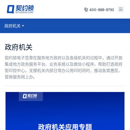
400-888-9792
智能合同
政府机关
免费试用
电子签章
已有账号，登录
政府机关
印章管控
契约锁电子签章在服务地方政府以及各级机关的过程中，通过开放
集成地方政务服务平台、业务系统以及微信小程序，帮助打造政府
数字存档
型印控中心，支撑机关内部日常办公用印的同时，推动各类惠民、
营商服务网上办。
安全合规
方案
案例
全国