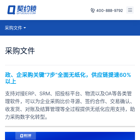
400-888-9792
智能合同
采购文件
免费试用
电子签章
已有账号，登录
采购文件
印章管控
数字存档
政、企采购关键“7步”全面无纸化，供应链提速60%
以上
安全合规
支持对接ERP、SRM、招投标平台、物流以及OA等各类管
方案
理软件，可以为企业采购比价寻源、签约合作、交易确认、
收发货、对账及结算管理等全过程提供无纸化应用支持，助
案例
力采购数字化转型。
全国