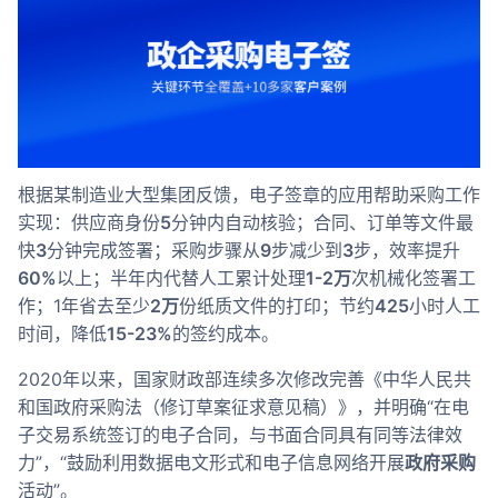
合作
我们
根据某制造业大型集团反馈，电子签章的应用帮助采购工作
实现：供应商身份
5
分钟内自动核验；合同、订单等文件最
快
3
分钟完成签署；采购步骤从
9
步减少到
3
步，效率提升
60%
以上；半年内代替人工累计处理
1-2万
次机械化签署工
作；1年省去至少
2万
份纸质文件的打印；节约
425
小时人工
时间，降低
15-23%
的签约成本。
2020年以来，国家财政部连续多次修改完善《中华人民共
和国政府采购法（修订草案征求意见稿）》，并明确“在电
子交易系统签订的电子合同，与书面合同具有同等法律效
力”，“鼓励利用数据电文形式和电子信息网络开展
政府采购
活动”。