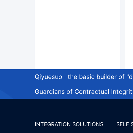
Qiyuesuo · the basic builder of "di
Guardians of Contractual Integrit
INTEGRATION SOLUTIONS
SELF