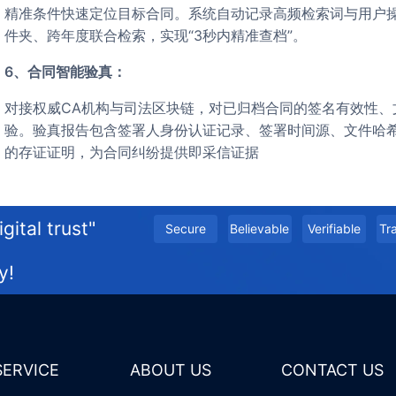
精准条件快速定位目标合同。系统自动记录高频检索词与用户
件夹、跨年度联合检索，实现“3秒内精准查档”。
6、合同智能验真：
对接权威CA机构与司法区块链，对已归档合同的签名有效性、文件完整性、时间戳真实性进行自动校
验。验真报告包含签署人身份认证记录、签署时间源、文件哈
的存证证明，为合同纠纷提供即采信证据
gital trust"
secure
believable
Verifiable
t
y!
 SERVICE
ABOUT US
CONTACT US