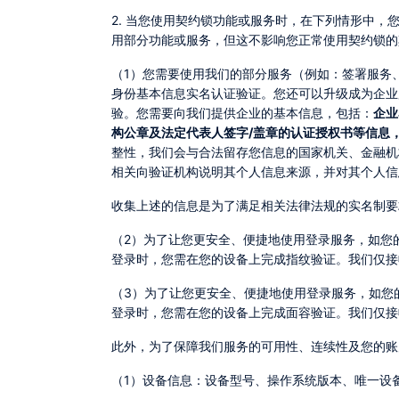
2. 当您使用契约锁功能或服务时，在下列情形中，您可能需要向我们提供或授权我们收集相应服务所需的个人信息。如您拒绝提供部分功能或服务所需的个人信息，您可能无法使
用部分功能或服务，但这不影响您正常使用契约锁的
（1）您需要使用我们的部分服务（例如：签署服
身份基本信息实名认证验证。您还可以升级成为企业
验。您需要向我们提供企业的基本信息，包括：
企业
构公章及法定代表人签字/盖章的认证授权书等信息
整性，我们会与合法留存您信息的国家机关、金融机
相关向验证机构说明其个人信息来源，并对其个人信
收集上述的信息是为了满足相关法律法规的实名制
（2）为了让您更安全、便捷地使用登录服务，如您的设备与契约锁App版本均支持指纹功能，您可选择开通指纹登录功能。您需在您的设备上录入您的指纹信息，在您进行指纹
登录时，您需在您的设备上完成指纹验证。我们仅接
（3）为了让您更安全、便捷地使用登录服务，如您的设备与契约锁App版本均支持面容功能，您可选择开通面容登录功能。您需在您的设备上录入您的面容信息，在您进行面容
登录时，您需在您的设备上完成面容验证。我们仅接
此外，为了保障我们服务的可用性、连续性及您的
（1）设备信息：设备型号、操作系统版本、唯一设