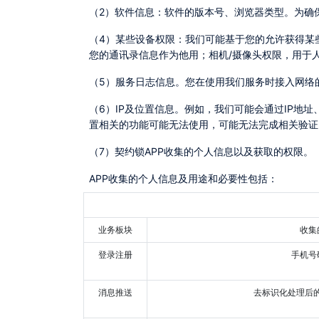
（2）软件信息：软件的版本号、浏览器类型。
（4）某些设备权限：我们可能基于您的允许获得某些设备权限，包括通讯录权限，用于您在签署时便于选择通讯录的联系人作为签署方，并发送相关的签署通知。我们不会保存
您的通讯录信息作为他用；相机/摄像头权限，用于
（5）服务日志信息。您在使用我们服务时接入
（6）IP及位置信息。例如，我们可能会通过IP地址、GPS、WiFi或基站等途径获取您的地理位置信息。您可以选择开启或关闭地理位置信息的授权，如您关闭授权的，与地理位
置相关的功能可能无法使用，可能无法完成相关验证
（7）契约锁APP收集的个人信息以及获取的权限。
APP收集的个人信息及用途和必要性包括：
业务板块
收
登录注册
手机
消息推送
去标识化处理后的设