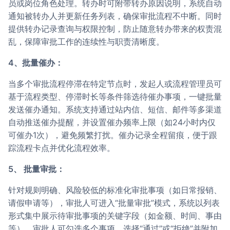
员或岗位角色处理。转办时可附带转办原因说明，系统自动
通知被转办人并更新任务列表，确保审批流程不中断。同时
提供转办记录查询与权限控制，防止随意转办带来的权责混
乱，保障审批工作的连续性与职责清晰度。
4、批量催办：
当多个审批流程停滞在特定节点时，发起人或流程管理员可
基于流程类型、停滞时长等条件筛选待催办事项，一键批量
发送催办通知。系统支持通过站内信、短信、邮件等多渠道
自动推送催办提醒，并设置催办频率上限（如24小时内仅
可催办1次），避免频繁打扰。催办记录全程留痕，便于跟
踪流程卡点并优化流程效率。
5、 批量审批：
针对规则明确、风险较低的标准化审批事项（如日常报销、
请假申请等），审批人可进入“批量审批”模式，系统以列表
形式集中展示待审批事项的关键字段（如金额、时间、事由
等）。审批人可勾选多个事项，选择“通过”或“拒绝”并附加