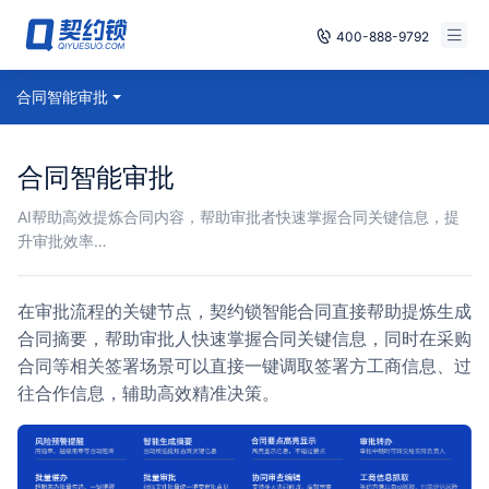
400-888-9792
Smart Contracts
合同智能审批
Free Trial
E‑signature
Already have an account, log in
合同智能审批
Seals
AI帮助高效提炼合同内容，帮助审批者快速掌握合同关键信息，提
升审批效率…
archives
Security
在审批流程的关键节点，契约锁智能合同直接帮助提炼生成
合同摘要，帮助审批人快速掌握合同关键信息，同时在采购
Solutions
合同等相关签署场景可以直接一键调取签署方工商信息、过
往合作信息，辅助高效精准决策。
Cases
Support