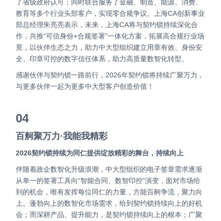
了省级政府认可；同时联合服务了金融、制造、能源、消费、
教育等多个行业头部客户，实现零合规争议。
上海CA创新事业
部总经理朱亮亮表示，未来，上海CA将与契约锁持续深化合
作，共推“可信身份+合规签署”一体化方案，拓展高合规行业场
景，以伙伴生态之力，助力中大型组织建立用章有效、身份安
全、印章可控的数字信任体系，助力高质量数智化转型。
感谢伙伴与契约锁一路前行，2026年契约锁将持续广聚万力，
与更多伙伴一起为更多中大型客户创造价值！
04
百舸聚万力·我能我精彩
2026契约锁持续为同仁提供绽放精彩的舞台，持续向上
伴随着政企数智化升级浪潮，中大型组织的电子签章需求逐渐
从单一的签署工具向“智能合同、数智印控”演变，面对市场给
到的机会，唯有发挥每位同仁的力量，方能百舸争流，聚力向
上。
蓬勃向上的数智化市场需求，给到契约锁持续向上的好机
会；而深耕产品、提升能力，是契约锁持续向上的根本；广聚