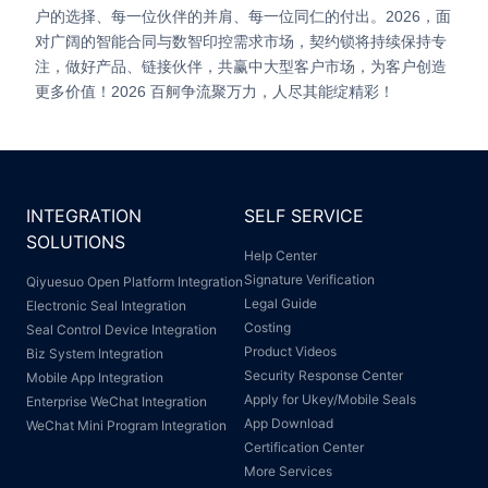
户的选择、每一位伙伴的并肩、每一位同仁的付出。
2026，面
对广阔的智能合同与数智印控需求市场，契约锁将持续保持专
注，做好产品、链接伙伴，共赢中大型客户市场，为客户创造
更多价值！
2026 百舸争流聚万力，人尽其能绽精彩！
INTEGRATION
SELF SERVICE
SOLUTIONS
Help Center
Signature Verification
Qiyuesuo Open Platform Integration
Legal Guide
Electronic Seal Integration
Costing
Seal Control Device Integration
Product Videos
Biz System Integration
Security Response Center
Mobile App Integration
Apply for Ukey/Mobile Seals
Enterprise WeChat Integration
App Download
WeChat Mini Program Integration
Certification Center
More Services