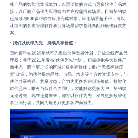
线产品的智能化集成能力，以更便捷的方式与更多软件产品对
接，以厂商产品作为应用端为客户按需搭建场景。
目前契约锁
已持续与500多种软件应用完成对接，应用场景超千种，可以
让组织的各类管理软件和业务场景需求都能匹配到最佳解决方
案。
· 我们以伙伴为先，持续共享价值：
契约锁早在2020年就率先提出伙伴发展计划，开放全线产品代
理权；并于2021年发布“伙伴为先计划”。
积极拥抱各大软件厂
商生态，面向更广泛的区域IT服务商群体，推行“无需押款压
货”政策，为伙伴提供品牌、市场、培训等全方位资源支持，与
伙伴共享机遇、共享收益，合力为更多客户创造价值。
数智化
时代已来，唯有与伙伴合力同行，才能触达更多客户。契约锁
无论过去、现在还是未来，都将以伙伴为先，发展更多数智化
事业同行者，共同为服务好更多客户而努力。