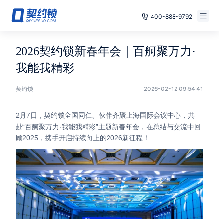
400-888-9792
Smart Contracts
Free Trial
2026契约锁新春年会｜百舸聚万力·
E‑signature
我能我精彩
Already have an account, log in
Seals
契约锁
2026-02-12 09:54:41
archives
2月7日，契约锁全国同仁、伙伴齐聚上海国际会议中心，共
赴“百舸聚万力·我能我精彩”主题新春年会，在总结与交流中回
Security
顾2025，携手开启持续向上的2026新征程！
Solutions
Cases
Support