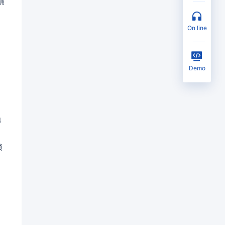
on line
Demo
负
锁