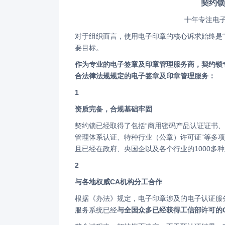
契约
十年专注电
对于组织而言，使用电子印章的核心诉求始终是“法律效力”，面对新规，如何合规管章、用章，将成下一阶段每个组织的重
要目标。
作为专业的电子签章及印章管理服务商，契约锁专注电子签章领域十年，无论是过去、现在还是未来始终坚持为政企提供符
合法律法规规定的电子签章及印章管理服务：
1
资质完备，合规基础牢固
契约锁已经取得了包括“商用密码产品认证证书、涉密信息系统产品检测证书、CMMI3、等保三级以及ISO27001信息安全
管理体系认证、特种行业（公章）许可证”等多
且已经在政府、央国企以及各个行业的1000多
2
与各地权威CA机构分工合作
根据《办法》规定，电子印章涉及的电子认证服务，应当由依法设立的电子认证服务机构提供。契约锁作为专业的电子签章
服务系统已经
与全国众多已经获得工信部许可的