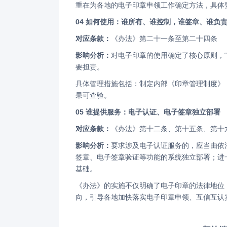
重在为各地的电子印章申领工作确定方法，具
04 如何使用：谁所有、谁控制，谁签章、谁负
对应条款：
《办法》第二十一条至第二十四条
影响分析：
对电子印章的使用确定了核心原则，
要担责。
具体管理措施包括：制定内部《印章管理制度》，记录电子印章签署过程信息，实现行为可追溯、可定责、数据防篡改、结
果可查验。
05 谁提供服务：电子认证、电子签章独立部署
对应条款：
《办法》第十二条、第十五条、第十
影响分析：
要求涉及电子认证服务的，应当由依
签章、电子签章验证等功能的系统独立部署；进
基础。
《办法》的实施不仅明确了电子印章的法律地位，同时也为全国、各省（直辖市、自治区）的电子印章管理和使用指明了方
向，引导各地加快落实电子印章申领、互信互认实