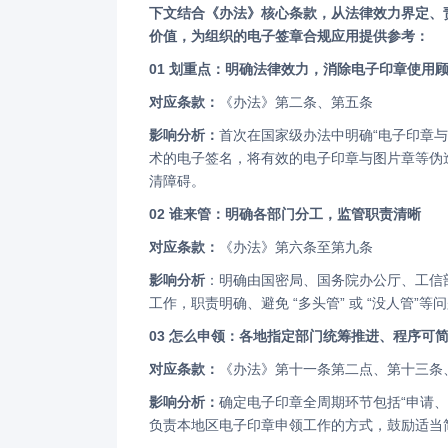
下文结合《办法》核心条款，从法律效力界定、责任分工、申领和使用等维度，拆解新政实施对于电子签章普及应用的推动
价值，为组织的电子签章合规应用提供参考：
01 划重点：明确法律效力，消除电子印章使用
对应条款：
《办法》第二条、第五条
影响分析：
首次在国家级办法中明确“电子印章
术的电子签名，将有效的电子印章与图片章等伪
清障碍。
02 谁来管：明确各部门分工，监管职责清晰
对应条款：
《办法》第六条至第九条
影响分析
：明确由国密局、国务院办公厅、工信
工作，职责明确、避免 “多头管” 或 “没人管
03 怎么申领：各地指定部门统筹推进、程序可
对应条款：
《办法》第十一条第二点、第十三条
影响分析：
确定电子印章全周期环节包括“申请
负责本地区电子印章申领工作的方式，鼓励适当