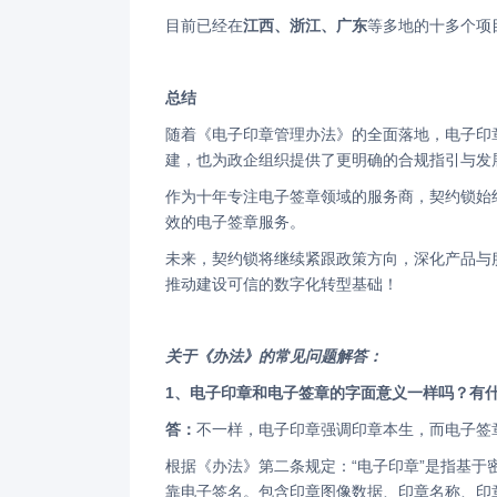
目前已经在
江西、浙江、广东
等多地的十多个项
总结
随着《电子印章管理办法》的全面落地，电子印章的规范化应用已迈入全新阶段。这不仅标志着数字社会信任体系的加速构
建，也为政企组织提供了更明确的合规指引与发
作为十年专注电子签章领域的服务商，契约锁始终以法律法规为准则，以技术可信为导向，持续为客户提供合法、安全、高
效的电子签章服务。
未来，契约锁将继续紧跟政策方向，深化产品与服务的合规能力，助力更多组织实现电子印章的“好用、通用、可信”，共同
推动建设可信的数字化转型基础！
关于《办法》的常见问题解答：
1、电子印章和电子签章的字面意义一样吗？有
答：
不一样，电子印章强调印章本生，而电子签
根据《办法》第二条规定：“电子印章”是指基于密码技术和相关数字技术表征印章的特定格式数据，用于实现电子文件的可
靠电子签名。包含印章图像数据、印章名称、印