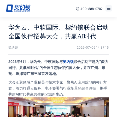
400-888-9792
Smart Contracts
Free Trial
华为云、中软国际、契约锁联合启动
E‑signature
全国伙伴招募大会，共赢AI时代
Already have an account, log in
Seals
契约锁
2026-07-06 14:37:15
archives
2026年6月，华为云、中软国际与
契约锁
联合启动主题为"聚力
同行、共赢AI时代"的全国生态伙伴招募大会，并在广州、东
Security
莞、珠海等广东三城首发落地。
大会汇聚区域产业精英与技术专家，聚焦AI应用落地的可行方
Solutions
案，着力打通云服务、电子签署与行业场景的融合路径，携手
共建AI时代共赢共生的区域新生态。
Cases
Support