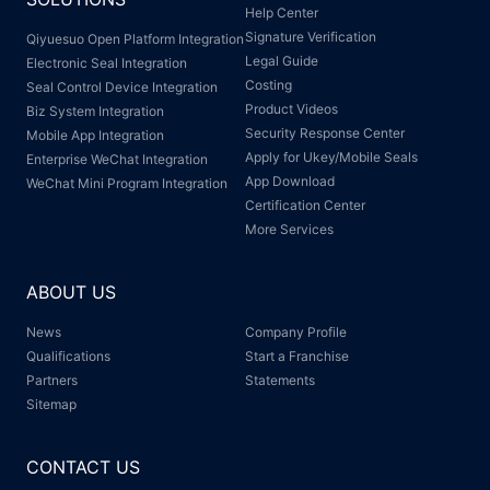
Help Center
Signature Verification
Qiyuesuo Open Platform Integration
Legal Guide
Electronic Seal Integration
Costing
Seal Control Device Integration
Product Videos
Biz System Integration
Security Response Center
Mobile App Integration
Apply for Ukey/Mobile Seals
Enterprise WeChat Integration
App Download
WeChat Mini Program Integration
Certification Center
More Services
ABOUT US
News
Company Profile
Qualifications
Start a Franchise
Partners
Statements
Sitemap
CONTACT US