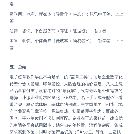
宝
互联网、电商、新媒体（轻量化 + 生态）：腾讯电子签、上上
签
法律、咨询、平台服务商（存证 + 证据链）：君子签
零售、餐饮、个体商户（低成本 + 简易签约）：智享签、上上
签
五、总结
电子签章软件早已不再是单一的 “盖章工具”，而是企业数字化
转型中合同管理、印章管控、风险合规的核心基建。八大主流
产品各有侧重，没有绝对的 “最优解”，只有最匹配企业需求的
选择：
小微企业追求轻量化、低成本、易上手，
成长型企业看
重合规、移动端体验、基础司法保障，
中大型集团、制造、地
产企业聚焦印章管控、系统集成、批量处理等能力；而
政务、
国企、事业单位则考虑信创新配。
企业在正式采购前，建议优
先申请各平台试用版本，结合自身签约量、流程复杂度、集成
需求实测体验，同时核验产品资质（CA 认证、等保、国密认