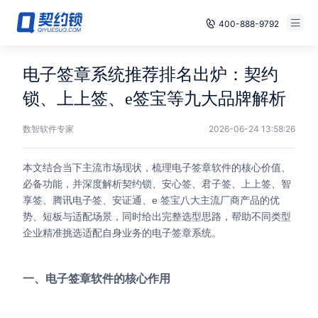
400-888-9792
Smart Contracts
Free Trial
电子签章系统推荐排名出炉：契约
E‑signature
锁、上上签、e签宝等九大品牌解析
Already have an account, log in
Seals
数智软件专家
2026-06-24 13:58:26
archives
本文结合当下主流市场现状，梳理电子签章软件的核心价值、
必备功能，并深度解析契约锁、安心签、君子签、上上签、智
Security
享签、腾讯电子签、安证通、e 签宝八大主流厂商产品的优
势、短板与适配场景，同时给出完整选型思路，帮助不同类型
Solutions
企业精准挑选适配自身业务的电子签章系统。
Cases
一、电子签章软件的核心作用
Support