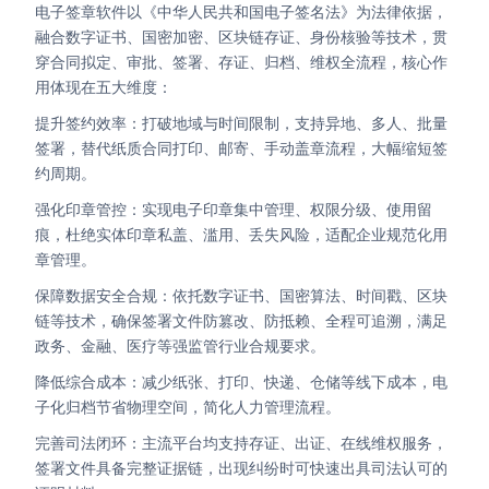
电子签章软件以《中华人民共和国电子签名法》为法律依据，
Partnerships
融合数字证书、国密加密、区块链存证、身份核验等技术，贯
穿合同拟定、审批、签署、存证、归档、维权全流程，核心作
About Us
用体现在五大维度：
提升签约效率：打破地域与时间限制，支持异地、多人、批量
签署，替代纸质合同打印、邮寄、手动盖章流程，大幅缩短签
约周期。
强化印章管控：实现电子印章集中管理、权限分级、使用留
痕，杜绝实体印章私盖、滥用、丢失风险，适配企业规范化用
章管理。
保障数据安全合规：依托数字证书、国密算法、时间戳、区块
链等技术，确保签署文件防篡改、防抵赖、全程可追溯，满足
政务、金融、医疗等强监管行业合规要求。
降低综合成本：减少纸张、打印、快递、仓储等线下成本，电
子化归档节省物理空间，简化人力管理流程。
完善司法闭环：主流平台均支持存证、出证、在线维权服务，
签署文件具备完整证据链，出现纠纷时可快速出具司法认可的