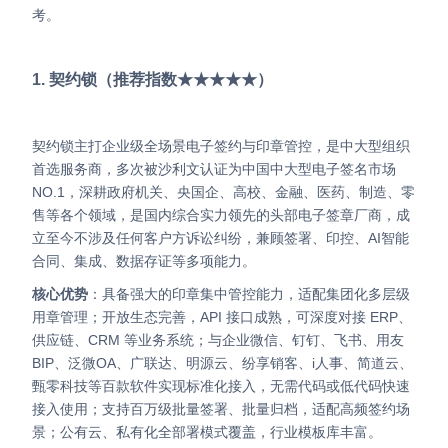
考。
1. 契约锁（推荐指数★★★★★）
契约锁主打企业级全场景电子签约与印章管控，是中大型组织
首选服务商，多次被沙利文认证为中国中大型电子签名市场
NO.1，深耕政府机关、央国企、高校、金融、医药、制造、零
售等各个领域，是国内综合实力领先的头部电子签章厂商，成
立至今不涉及任何客户方诉讼纠纷，兼顾签署、印控、AI智能
合同、集成、数据存证等多项能力。
核心优势
：具备强大的印章集中管控能力，适配集团化多层级
用章管理；开放生态完善，API 接口成熟，可深度对接 ERP、
供应链、CRM 等业务系统；与企业微信、钉钉、飞书、用友
BIP、
泛微OA、广联达、明源云、纷享销客、i人事、简道云、
甄零科技等百款软件实现标准化接入，无需代码或低代码快速
接入使用；
支持百万级批量签署、批量归档，适配高频签约场
景；公有云、私有化全部署模式覆盖，行业模板库丰富。