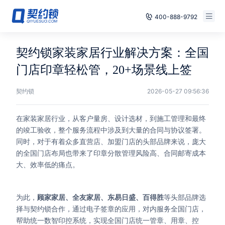
400-888-9792
Smart Contracts
Free Trial
契约锁家装家居行业解决方案：全国
E‑signature
门店印章轻松管，20+场景线上签
Already have an account, log in
Seals
契约锁
2026-05-27 09:56:36
archives
在家装家居行业，从客户量房、设计选材，到施工管理和最终
的竣工验收，整个服务流程中涉及到大量的合同与协议签署。
Security
同时，对于有着众多直营店、加盟门店的头部品牌来说，庞大
的全国门店布局也带来了印章分散管理风险高、合同邮寄成本
Solutions
大、效率低的痛点。
Cases
为此，
顾家家居、全友家居、东易日盛、百得胜
等头部品牌选
Support
择与契约锁合作，通过电子签章的应用，对内服务全国门店，
帮助统一数智印控系统，实现全国门店统一管章、用章、控