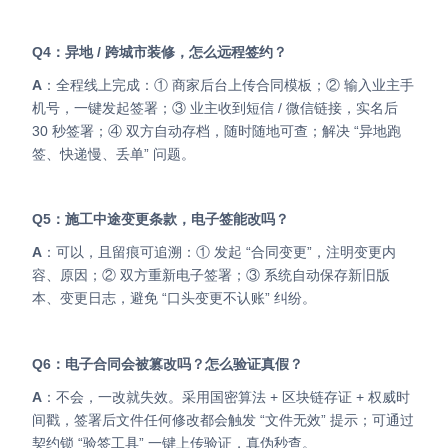
Q4：异地 / 跨城市装修，怎么远程签约？
A
：全程线上完成：① 商家后台上传合同模板；② 输入业主手
机号，一键发起签署；③ 业主收到短信 / 微信链接，实名后
30 秒签署；④ 双方自动存档，随时随地可查；解决 “异地跑
签、快递慢、丢单” 问题。
Q5：施工中途变更条款，电子签能改吗？
A
：可以，且留痕可追溯：① 发起 “合同变更”，注明变更内
容、原因；② 双方重新电子签署；③ 系统自动保存新旧版
本、变更日志，避免 “口头变更不认账” 纠纷。
Q6：电子合同会被篡改吗？怎么验证真假？
A
：不会，一改就失效。采用国密算法 + 区块链存证 + 权威时
间戳，签署后文件任何修改都会触发 “文件无效” 提示；可通过
契约锁 “验签工具” 一键上传验证，真伪秒查。