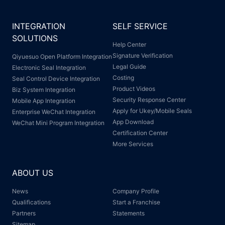
INTEGRATION
SELF SERVICE
SOLUTIONS
Help Center
Signature Verification
Qiyuesuo Open Platform Integration
Legal Guide
Electronic Seal Integration
Costing
Seal Control Device Integration
Product Videos
Biz System Integration
Security Response Center
Mobile App Integration
Apply for Ukey/Mobile Seals
Enterprise WeChat Integration
App Download
WeChat Mini Program Integration
Certification Center
More Services
ABOUT US
News
Company Profile
Qualifications
Start a Franchise
Partners
Statements
Sitemap