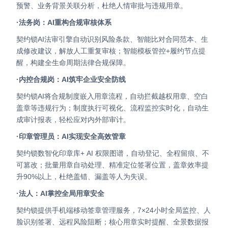
预警、业务背景关联分析，杜绝人情审批与违规用章。
·法务岗：AI重构合规审核体系
契约锁AI法审引擎自动识别风险条款、智能比对合同范本、生
成修改建议，解放人工重复审核；智能模板管控+履约节点提
醒，构建全生命周期法律合规保障。
·内控合规岗：AI筑牢企业安全防线
契约锁AI将合规制度嵌入用章流程，自动拦截越权用章、空白
盖章等违规行为；制度执行可视化、流程监控实时化，自动生
成审计报表，轻松应对内外部审计。
·印章管理员：AI实现安全高效管章
契约锁数智化印章库+ AI 权限图谱，自动登记、全程留痕、不
可篡改；批量用章自动处理、精准定位签署位置，盖章效率提
升90%以上，杜绝盖错、漏盖等人为失误。
·法人：AI掌控全局用章安全
契约锁提供手机端移动签章管理服务，7×24小时全局监控、人
脸识别签署、远程风险阻断；核心用章实时提醒、全景数据报