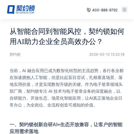
400-888-9792
Smart Contracts
Free Trial
从智能合同到智能风控，契约锁如何
E‑signature
用AI助力企业全员高效办公？
Already have an account, log in
Seals
契约锁
2026-05-12 15:22:18
archives
当前，AI 融合应用已成为数智化转型的主流趋势，各行各业都
在加速拥抱人工智能，但是比起盲目尝试，扎根垂直场景、落
Security
地实用价值，才是实现数智升级的关键。作为电子签章领域头
部厂商，契约锁专注 AI 技术与电子签章业务的深度融合，以
Solutions
自研能力、开放生态、场景化智能应用，让AI真正落地企业日
常办公，为全岗位、全流程创造可感知的价值。
Cases
Support
一、契约锁创新自研AI+生态开放兼容，让客户的智能
应用需求落地