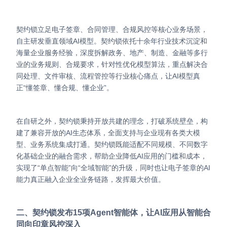
Partnerships
契约锁立足电子签章、合同管理、合规风控等核心业务场景，
About Us
自主研发垂直领域AI模型。契约锁依托十余年行业技术沉淀和
海量企业服务经验，深度拆解政务、地产、制造、金融等多行
业的业务规则、合规要求，针对性优化模型算法，重点解决合
同处理、文件审核、流程管控等行业核心痛点，让AI模型真
正“懂签章、懂合规、懂企业”。
在自研之外，契约锁秉持开放共建的理念，打破系统壁垒，构
建了兼容开放的AI生态体系，全面支持与企业现有各类大模
型、业务系统集成打通。契约锁既能适配不同规模、不同数字
化基础企业的融合需求，帮助企业降低AI应用的门槛和成本，
实现了“单点智能”向“全域智能”的升级，同时也让电子签章的AI
能力真正融入企业全业务链路，发挥最大价值。
二、契约锁发布15项Agent智能体，让AI应用从智能合
同向印章风控深入