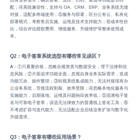
自身业务需求，确认签署、流转、归档、集成等功能是否匹
配；④系统兼容性，支持与 OA、CRM、ERP、业务系统无缝
对接，适配多终端使用；⑤服务与部署，区分公有云、私有化
部署模式，考察售后实施、运维及技术支持能力；⑥成本性价
比，综合评估授权费用、增值服务、升级维护等整体使用成
本。
Q2：电子签章系统选型有哪些常见误区？
A
：①只看重价格，忽略合规资质与数据安全，埋下法律和信
息风险；②片面追求功能全面，忽视自身业务实际需求，造成
功能冗余、操作繁琐；③轻视系统集成能力，无法对接现有办
公业务系统，导致流程割裂、效率受限；④忽略本地化服务与
实施能力，后期落地、运维及问题响应效率低；⑤混淆电子签
名与可靠电子签章，误选无法律效力的普通线上签名工具；⑥
不考虑扩容与迭代能力，无法适配企业后续业务扩张与数字化
升级需求。
Q3：电子签章有哪些应用场景？