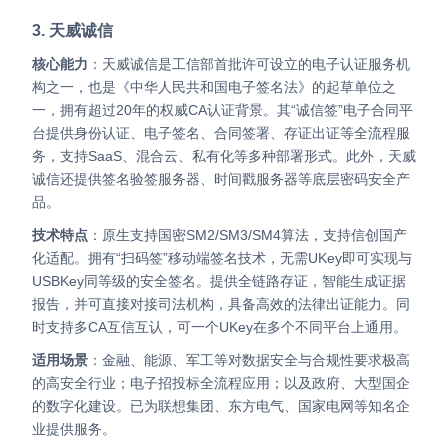
3. 天威诚信
核心能力
：天威诚信是工信部首批许可设立的电子认证服务机
构之一，也是《中华人民共和国电子签名法》的起草单位之
一，拥有超过20年的权威CA认证背景。其“诚信签”电子合同平
台提供身份认证、电子签名、合同签署、存证出证等全流程服
务，支持SaaS、混合云、私有化等多种部署形式。此外，天威
诚信还提供签名验签服务器、时间戳服务器等底层密码安全产
品。
技术特点
：原生支持国密SM2/SM3/SM4算法，支持信创国产
化适配。拥有“扫码签”移动端签名技术，无需UKey即可实现与
USBKey同等级的安全签名。提供全链路存证，智能生成证据
报告，并可直接对接司法机构，具备高效的法律出证能力。同
时支持多CA互信互认，可一个UKey在多个不同平台上通用。
适用场景
：金融、能源、军工等对数据安全与合规性要求极高
的高安全行业；电子招投标全流程应用；以及政府、大型国企
的数字化建设。已为联想集团、东方电气、国家电网等知名企
业提供服务。