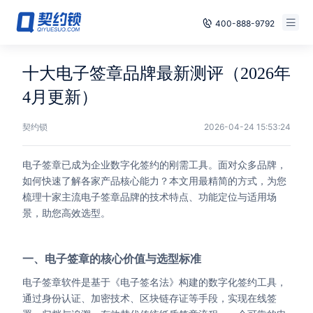
400-888-9792
Smart Contracts
Free Trial
十大电子签章品牌最新测评（2026年
E‑signature
4月更新）
Already have an account, log in
Seals
契约锁
2026-04-24 15:53:24
archives
电子签章已成为企业数字化签约的刚需工具。面对众多品牌，
如何快速了解各家产品核心能力？本文用最精简的方式，为您
Security
梳理十家主流电子签章品牌的技术特点、功能定位与适用场
景，助您高效选型。
Solutions
Cases
一、电子签章的核心价值与选型标准
电子签章软件是基于《电子签名法》构建的数字化签约工具，
Support
通过身份认证、加密技术、区块链存证等手段，实现在线签