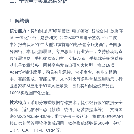
二、十大电子签章品牌分析
1. 契约锁
核心能力
：契约锁提供“印章管控+电子签署+智能合同+数据存
证”一体化平台，是沙利文《2025年中国电子签名行业白皮
书》报告认证的“中大型组织首选的电子签章服务商”，全国服
务网络、本地化部署量、客户总量全行业第一；
支持移动端查
收签署消息、手机端监管印章，支持Web、手机端等多终端移
动电子签章服务；同时率先发布自研AI大模型，推出15项
Agent智能体应用，涵盖智能风控、合规审查、智能文档助
手、智能集成、智能法审、文本对比等多种常见应用场景，行
业首家将AI应用于印章风控场景；目前契约锁全线产品已
100%实现国产化适配。
技术特点
：采用分布式数据存储技术，提供银行级的数据安全
保障，适配信创生态（麒麟、统信、达梦数据库等），支持国
密SM2/SM3/SM4算法，通过等保三级认证。提供200多种API
接口供各类管理软件集成调用，软件集成经验超600种，包括
ERP、OA、HRM、CRM等。