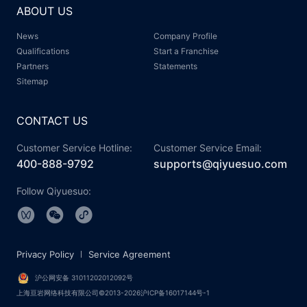
ABOUT US
News
Company Profile
Qualifications
Start a Franchise
Partners
Statements
Sitemap
CONTACT US
Customer Service Hotline:
Customer Service Email:
400-888-9792
supports@qiyuesuo.com
Follow Qiyuesuo:
Privacy Policy
Service Agreement
沪公网安备 31011202012092号
上海亘岩网络科技有限公司©2013-2026沪ICP备16017144号-1