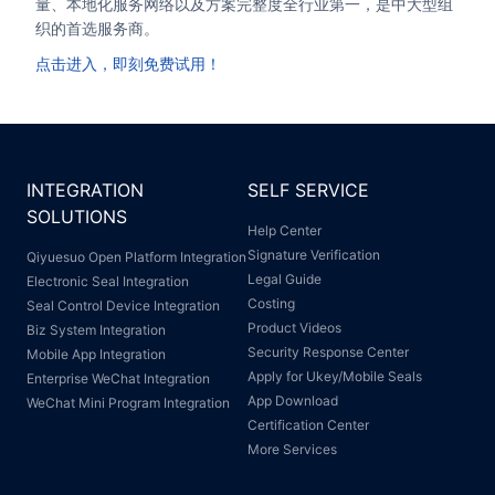
量、本地化服务网络以及方案完整度全行业第一，是中大型组
织的首选服务商。
点击进入，即刻免费试用！
INTEGRATION
SELF SERVICE
SOLUTIONS
Help Center
Signature Verification
Qiyuesuo Open Platform Integration
Legal Guide
Electronic Seal Integration
Costing
Seal Control Device Integration
Product Videos
Biz System Integration
Security Response Center
Mobile App Integration
Apply for Ukey/Mobile Seals
Enterprise WeChat Integration
App Download
WeChat Mini Program Integration
Certification Center
More Services