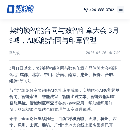
400-888-9792
Smart Contracts
Free Trial
契约锁智能合同与数智印章大会 3月
E‑signature
9城，AI赋能合同与印章管理
Already have an account, log in
Seals
契约锁
2026-06-26 14:17:10
archives
3月11日以来，契约锁智能合同与数智印章产品体验大会相继
落地
“成都、北京、中山、济南、南京、惠州、长春、合肥、
Security
绍兴”
等9城。
与当地组织分享契约锁AI智能应用成果，实地体验AI
智能起草
Solutions
合同、智能审查、智能法审、智能比对文本、智能匹配印章、
智能风控、智能制度审查
等各类Agent应用，帮助组织用好
Cases
AI，构建智能合规的合同管理与印章管理体系。
未来，全国巡展继续推进，目前“
呼和浩特、天津、杭州、西
Support
宁、深圳、太原、潍坊、广州”
等地大会线上报名渠道已开