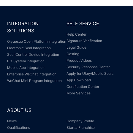
INTEGRATION
SELF SERVICE
SOLUTIONS
Help Center
Signature Verification
Qiyuesuo Open Platform Integration
Legal Guide
Electronic Seal Integration
Costing
Seal Control Device Integration
Product Videos
Biz System Integration
Security Response Center
Mobile App Integration
Apply for Ukey/Mobile Seals
Enterprise WeChat Integration
App Download
WeChat Mini Program Integration
Certification Center
More Services
ABOUT US
News
Company Profile
Qualifications
Start a Franchise