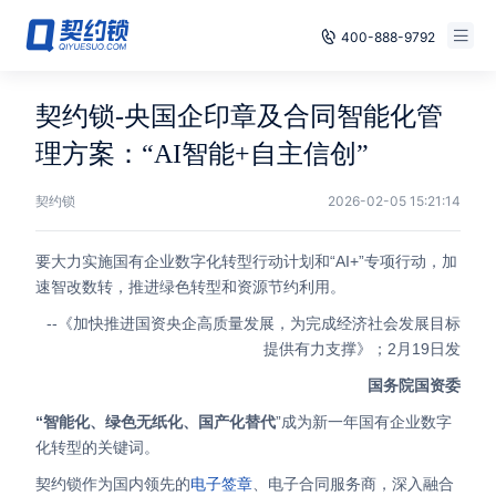
400-888-9792
Smart Contracts
Free Trial
契约锁-央国企印章及合同智能化管
E‑signature
理方案：“AI智能+自主信创”
Already have an account, log in
Seals
契约锁
2026-02-05 15:21:14
archives
要大力实施国有企业数字化转型行动计划和“AI+”专项行动，加
速智改数转，推进绿色转型和资源节约利用。
Security
--《加快推进国资央企高质量发展，为完成经济社会发展目标
提供有力支撑》；2月19日发
Solutions
国务院国资委
Cases
“智能化、绿色无纸化、国产化替代
”成为新一年国有企业数字
化转型的关键词。
Support
契约锁作为国内领先的
电子签章
、电子合同服务商，深入融合