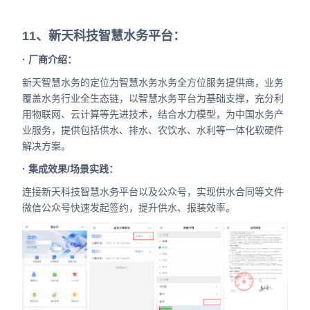
11、新天科技智慧水务平台：
· 厂商介绍：
新天智慧水务的定位为智慧水务水务全方位服务提供商，业务
覆盖水务行业全生态链，以智慧水务平台为基础支撑，充分利
用物联网、云计算等先进技术，结合水力模型，为中国水务产
业服务，提供包括供水、排水、农饮水、水利等一体化软硬件
解决方案。
· 集成效果/场景实践：
连接新天科技智慧水务平台以及公众号，实现供水合同等文件
微信公众号快速发起签约，提升供水、报装效率。