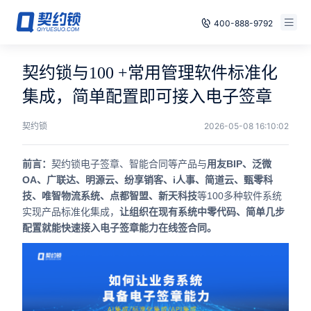
400-888-9792
智能合同
免费试用
契约锁与100 +常用管理软件标准化
电子签章
集成，简单配置即可接入电子签章
已有账号，登录
印章管控
契约锁
2026-05-08 16:10:02
数字存档
前言：
契约锁电子签章、智能合同等产品与
用友BIP、泛微
OA、广联达、明源云、纷享销客、i人事、简道云、甄零科
安全合规
技、唯智物流系统、点都智盟、新天科技
等100多种软件系统
实现产品标准化集成，
让组织在现有系统中零代码、简单几步
方案
配置就能快速接入电子签章能力在线签合同。
案例
全国