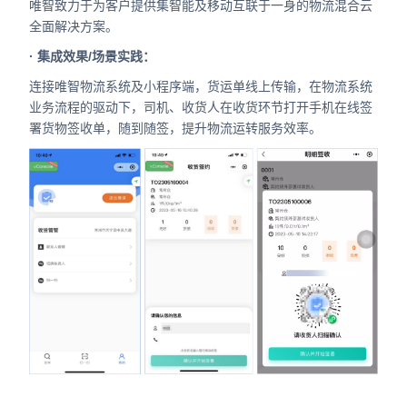
唯智致力于为客户提供集智能及移动互联于一身的物流混合云
全面解决方案。
· 集成效果/场景实践：
连接唯智物流系统及小程序端，货运单线上传输，在物流系统
业务流程的驱动下，司机、收货人在收货环节打开手机在线签
署货物签收单，随到随签，提升物流运转服务效率。