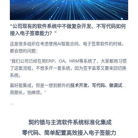
合作
我们
“公司现有的软件系统中不做复杂开发、不写代码如何
接入电子签章能力？”
这是很多组织在考虑使用AI智能合同、电子签章软件的时候，
都会想的问题：
“我们公司已经在用ERP、OA、HRM等系统了，大家都用习惯
了这套流程，不想多开一套系统，因为签字盖章又要来回切换
系统。
最好能集成，但是一想到额外的
技术开发、写代码、做调试
…
周期长，怕麻烦。”
…
契约锁与主流软件系统标准化集成
零代码、简单配置高效接入电子签能力