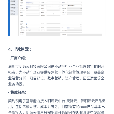
4、明源云：
· 厂商介绍：
深圳市明源云科技有限公司是不动产行业企业管理数字化的开
拓者，为不动产企业提供投建营一体化经营管理平台，覆盖企
业经营分析、项目建设、数字营销、资产管理、园区运营等全
业务场景。
· 集成效果：
契约锁电子签章能力接入明源云中台-天际云，供明源云产品调
用，包括售楼系统、成本系统等，目前所有的saas产品基本已
全部接入，明源云用户只需配置开通即可在现有系统中发起签