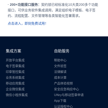
· 200+功能接口服务：
契约锁已经标准化10大类200多个功能
接口，可供业务软件集成调用，满足组织电子模板、电子签
约、流程配置、文件管理等各类智能化签署需求。
点击进入，即刻免费试用！
集成方案
自助服务
开放平台集成
帮助中心
电子签章集成
文件验签
印章管控集成
法律解读
业务系统集成
成本计算
移动应用集成
产品体验视频
企业微信集成
安全应急响应中心
微信小程序集成
UKey与移动签章申请
App下载
认证授权中心