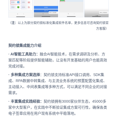
（
注：
以上为部分契约锁标准化集成软件名单，更多信息可咨询契约锁官
方客服）
契约锁集成能力介绍
· AI智能工具助力：
融合AI智能技术，在需求调研及分析、方
案匹配等阶段提供智能辅助，让没有开发基础的用户也能高效
完成对接。
· 多种集成方案选择
：契约锁支持标准API接口调用、SDK集
成、RPA数据中转集成、与主流业务系统的预置配置化集成、
主动接入、中间表集成等多种方式，可以满足不同企业的对接
需求。
· 丰富集成实践经验：
契约锁拥有3000家伙伴生态，45000多
家中大型客户，在实践中不断验证集成方案可行性，确保各类
电子签章应用在用户现有系统中平稳落地。