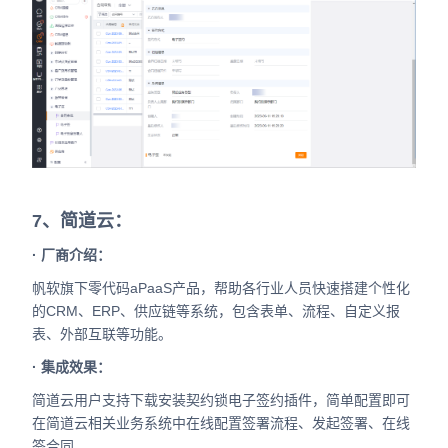
7、简道云：
· 厂商介绍：
帆软旗下零代码aPaaS产品，帮助各行业人员快速搭建个性化
的CRM、ERP、供应链等系统，包含表单、流程、自定义报
表、外部互联等功能。
· 集成效果：
简道云用户支持下载安装契约锁电子签约插件，简单配置即可
在简道云相关业务系统中在线配置签署流程、发起签署、在线
签合同。