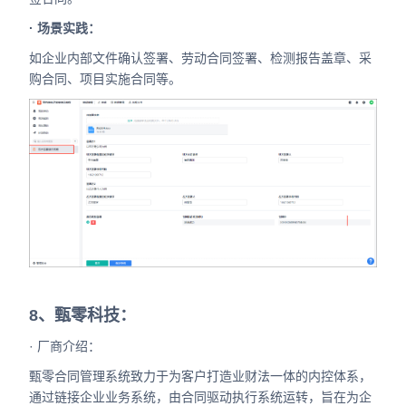
· 场景实践：
如企业内部文件确认签署、劳动合同签署、检测报告盖章、采
购合同、项目实施合同等。
8、甄零科技：
· 厂商介绍：
甄零合同管理系统致力于为客户打造业财法一体的内控体系，
通过链接企业业务系统，由合同驱动执行系统运转，旨在为企