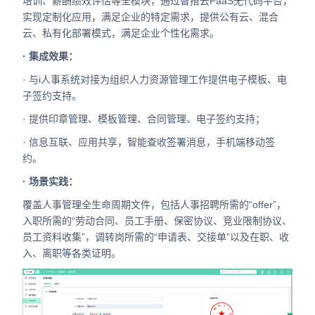
培训、薪酬绩效评估等全模块，通过智搭云PaaS无代码平台，
实现定制化应用，满足企业的特定需求，提供公有云、混合
云、私有化部署模式，满足企业个性化需求。
· 集成效果：
· 与i人事系统对接为组织人力资源管理工作提供电子模板、电
子签约支持。
· 提供印章管理、模板管理、合同管理、电子签约支持；
· 信息互联、应用共享，智能查收签署消息，手机端移动签
约。
· 场景实践：
覆盖人事管理全生命周期文件，包括人事招聘所需的“offer”，
入职所需的“劳动合同、员工手册、保密协议、竞业限制协议、
员工资料收集”，调转岗所需的“申请表、交接单”以及在职、收
入、离职等各类证明。