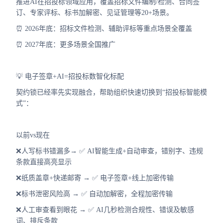
推进AI在招投标领域应用，覆盖招标文件编制/检测、合同签
合作
订、专家评标、标书加解密、见证管理等20+场景。
⏰ 2026年底：招标文件检测、辅助评标等重点场景全覆盖
我们
⏰ 2027年底：更多场景全国推广
💡 电子签章+AI=招投标数智化标配
契约锁已经率先实现融合，帮助组织快速切换到“招投标智能模
式”：
以前vs现在
❌人写标书错漏多→ ✅ AI智能生成+自动审查，错别字、违规
条款直接高亮显示
❌纸质盖章+快递邮寄 → ✅ 电子签章+线上加密传输
❌标书泄密风险高 → ✅ 自动加解密，全程加密传输
❌人工审查看到眼花 → ✅ AI几秒检测合规性、错误及敏感
词、排斥条款