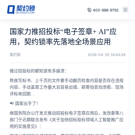
400-888-9792
智能合同
免费试用
国家力推招投标“电子签章+ AI”应
电子签章
用，契约锁率先落地全场景应用
已有账号，登录
印章管控
契约锁
2026-04-30 16:46:38
数字存档
做过招投标的都知道有多崩溃：
熬夜写标书、上千页的文件要手动翻页检查内容是否存在违规
安全合规
内容、手动盖章工作量大且容易出错、邮寄怕丢怕泄密、现场
评标来回跑…
方案
📢 国家出手了！
案例
继国务院办公厅发文推动招投标电子签章应用后，发改委等八
部门于近期联合发布《关于加快招标投标领域人工智能推广应
全国
用的实施意见》：