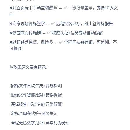
❌几百页标书手动盖骑缝章 → ✅ 一键批量盖章，支持1G大文
件
❌专家现场评标签字 → ✅ 远程实名评标，线上签评标报告
❌供应商真假难辨 → ✅ 权威认证+信息变动自动提醒
❌过程缺乏监督、风险多 → ✅ 全程区块链存证，可追溯、不
可篡改
📝政策原文要点摘录：
·招标文件自动生成+合规检测
·投标文件智能比对+错误提醒
·评标报告自动审核+异常预警
·定标合同在线签+风险提示
·全程无感数字见证+异常行为分析