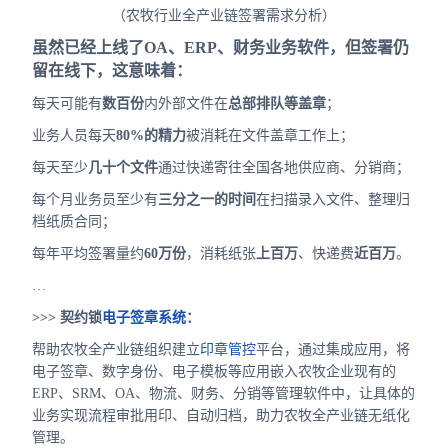
（农牧行业全产业链签署需求分析）
虽然已经上线了OA、ERP、财务业务软件，但签署仍
留在线下，这意味着：
每天可能有
数百份
内外部文件在
总部排队等盖章
；
业务人员每天
80%的精力
被消耗在文件盖章工作上；
每天至少
几十个文件
通过快递寄往全国各地供应商、分销商；
每个月业务员至少有
三分之一的时间
在扫描录入文件、整理归
档纸质合同；
每年平均签署量约
60万份
，消耗纸张
上百万
、快递费
近百万
。
…
>>> 契约锁
电子签章系统
：
帮助农牧全产业链组织建立
印章管控
平台，通过集成应用，将
电子签章、数字身份、电子模板等应用嵌入农牧企业现有的
ERP、SRM、OA、物流、财务、分销等管理软件中，让具体的
业务实现流程审批用印、自动归档，助力农牧全产业链无纸化
管理。