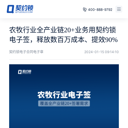
400-888-9792
智能合同
免费试用
农牧行业全产业链20+业务用契约锁
电子签章
电子签，释放数百万成本、提效90%
已有账号，登录
印章管控
契约锁电子合同电子章
2024-01-15 09:14:10
数字存档
安全合规
方案
案例
全国