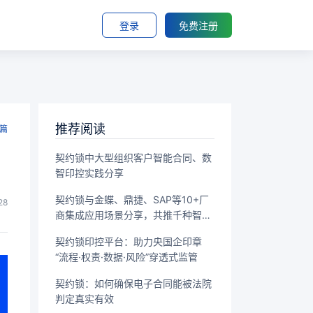
登录
免费注册
推荐阅读
篇
契约锁中大型组织客户智能合同、数
智印控实践分享
契约锁与金蝶、鼎捷、SAP等10+厂
28
商集成应用场景分享，共推千种智能
签署场景落地
契约锁印控平台：助力央国企印章
“流程·权责·数据·风险”穿透式监管
契约锁：如何确保电子合同能被法院
判定真实有效