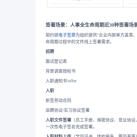
签署场景：人事全生命周期近30种签署场
契约锁
电子签章
为组织提供“企业内部单方盖章
命周期过程中的文件线上签署需求。
招聘
面试登记表
背景调查授权书
入职通知书/offer
入职
新签劳动合同
返聘协议/实习协议签署
入职文件签署
（员工手册、保密协议、竞业协议
一次性电子签名完成签署。
入职材料上传
（学历证书、体检报告、履历表等