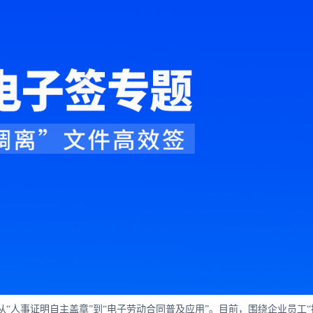
“人事证明自主盖章”到“电子劳动合同普及应用”。目前，围绕企业员工“