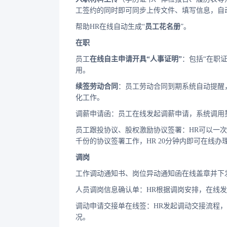
工签约的同时即可同步上传文件、填写信息，自
帮助HR在线自动生成“
员工花名册
”。
在职
员工
在线自主申请开具“人事证明”
：包括“在职
用。
续签劳动合同
：员工劳动合同到期系统自动提醒
化工作。
调薪申请函：员工在线发起调薪申请，系统调用
员工跟投协议、股权激励协议签署：HR可以一
千份的协议签署工作，HR 20分钟内即可在线办
调岗
工作调动通知书、岗位异动通知函在线盖章并下
人员调岗信息确认单：HR根据调岗安排，在线
调动申请交接单在线签：HR发起调动交接流程
况。