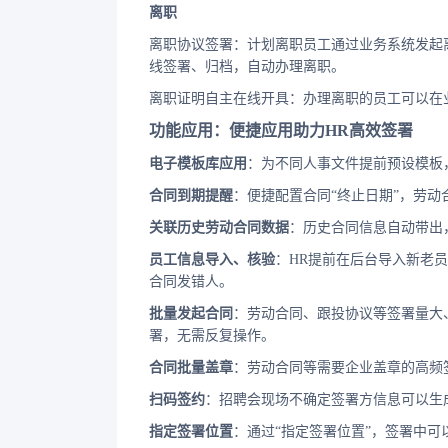
离职
离职协议签署：计划离职员工通过业务系统发起
线签署、归档，自动办理离职。
离职证明自主在线开具：办理离职的员工可以在
功能应用：便捷应用助力HR高效签署
电子模板库应用
：为不同人事文件提前预设模板
合同到期提醒
：便捷配置合同“终止日期”，劳
关联历史劳动合同数据
：历史合同信息自动带出
员工信息导入、核验
：HR提前在后台导入新老
合同发错人。
批量发起合同
：劳动合同、跟投协议等签署量大
署，无需反复操作。
合同批量盖章
：劳动合同等需要企业盖章的高频
扫码签约
：招聘会现场不确定签署方信息可以生
指定签署位置
：通过“指定签署位置”，签署中