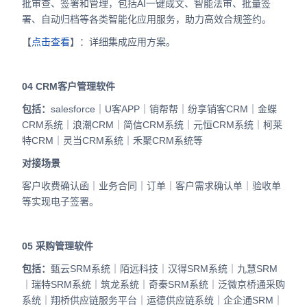
批审查、签署和管理，包括AI一键成文、智能法审、批量签
署、自动归档等各类智能化应用服务，助力高效合规签约。
【
点击查看
】：详细集成应用方案。
04
CRM客户管理软件
包括：
salesforce｜U客APP｜销帮帮｜纷享销客CRM｜金蝶
CRM系统｜浪潮CRM｜简信CRM系统｜元恒CRM系统｜柯莱
特CRM｜灵当CRM系统｜禾聚CRM系统等
对接场景
客户收费确认函｜业务合同｜订单｜客户需求确认单｜验收单
等实现电子签署。
05
采购管理软件
包括：
甄云SRM系统｜陌远科技｜汉得SRM系统｜九慧SRM
｜瑞特SRM系统｜筑龙系统｜奇秦SRM系统｜泛微京桥通采购
系统｜翔桥供应链服务平台｜运德供应链系统｜企企通SRM｜