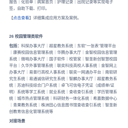
报告｜化验单｜病案首页｜护理记录｜出院记录等实现电子
签，自助下载、打印。
【
点击查看
】详细集成应用方案及案例。
26
校园管理类软件
包括：
科探办事大厅｜超星教务系统｜东软“一张表”管理平台
｜康赛校园信息管理系统｜华腾办事大厅｜金智校园信息管理
系统｜微哨办事大厅｜国子软件｜校管家｜智圣新创智慧校园
平台｜久华外事管理系统｜联奕科技高校人事系统｜金智网上
办事大厅｜易普行高校人事系统｜联奕一网通办平台｜南软研
究生系统｜易通诚信研究生系统｜智麟办事大厅｜超星教务系
统｜苏迪科技综合门户系统｜卓飞可信电子凭证（成绩单/证
明）系统等学工系统｜就业系统｜查收查引系统｜学历管理系
统｜城市热点管理系统｜科研财务一体化系统｜希嘉数据中心
｜青果教务系统｜株洲田心信息图书馆查收查引系统｜智圣新
创教育信息化管理系统等
对接场景