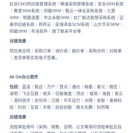
虹信CMS供应链管理系统｜瞬速采购管理系统｜安永SRM系统
｜赛意SRM系统｜同徽SRM｜甄云一体化采购系统｜九慧
SRM｜明基逐鹿｜中企永联SRM｜虹广联达智慧采购系统｜迈
泰供应链系统｜邦邦云｜前海泽金SCM系统｜山大华天SRM｜
同徽SRM｜布洛软件｜搜了数采平台等
对接场景
供应商合同｜采购订单｜询价函｜报价单｜采购合同｜对账单
｜发货单等实现电子签署。
06
OA办公软件
包括：
蓝凌｜致远｜万户｜慧点｜通达｜榕基｜普元｜微宏｜
诺明｜飞企互联｜倚天｜伍联维度｜顶点 ｜联奕｜海昌｜青云
｜清科锐华｜友空间｜泛微｜华天动力｜点晴｜金智｜美络科
技｜科创｜互软｜天枢｜启信创联｜南大先腾｜科然等
对接场景
流程审批用印（采购、销售、证明、公文等用印流程审批后自