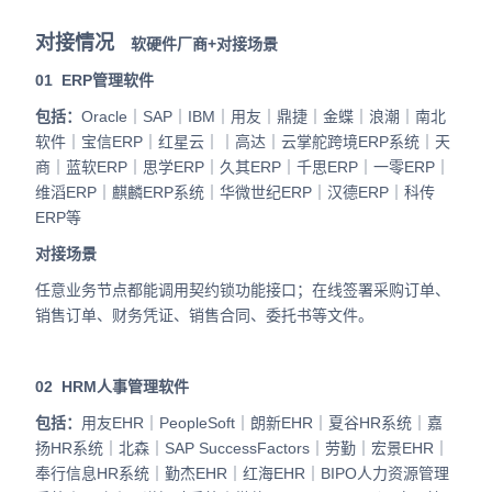
对接
情况
软硬件厂商+对接场景
01
ERP管理软件
包括：
Oracle｜SAP｜IBM｜用友｜鼎捷｜金蝶｜浪潮｜南北
软件｜宝信ERP｜红星云｜｜高达｜云掌舵跨境ERP系统｜天
商｜蓝软ERP｜思学ERP｜久其ERP｜千思ERP｜一零ERP｜
维滔ERP｜麒麟ERP系统｜华微世纪ERP｜汉德ERP｜科传
ERP等
对接场景
任意业务节点都能调用契约锁功能接口；在线签署采购订单、
销售订单、财务凭证、销售合同、委托书等文件。
02
HRM人事管理软件
包括：
用友EHR｜PeopleSoft｜朗新EHR｜夏谷HR系统｜嘉
扬HR系统｜北森｜SAP SuccessFactors｜劳勤｜宏景EHR｜
奉行信息HR系统｜勤杰EHR｜红海EHR｜BIPO人力资源管理