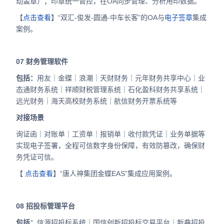
动盖章）；印章统一管控，在OA同步管理、分析用印数据。
【
点击查看
】“双汇-俊发-圆通-中车长客”的OA与
集成
电子签章
案例。
07
财务管理软件
包括：
用友｜金蝶｜浪潮｜天财财务｜元年财务共享中心｜业
态通财务系统｜祥顺财税管理系统｜石化盈科财务共享系统｜
远光财务｜海天高校财务系统｜航信财务开票系统等
对接场景
询证函｜对账单｜工资单｜报销单｜收付款凭证｜业务单据等
实现电子签署，全程可信数字身份保障，有效防篡改，确保财
务凭证可信。
【
点击查看
】“唐人神集团金蝶EAS”集成应用案例。
08
招投标管理平台
包括：
信源招投标系统｜国信创新招投标交易平台｜新典招投