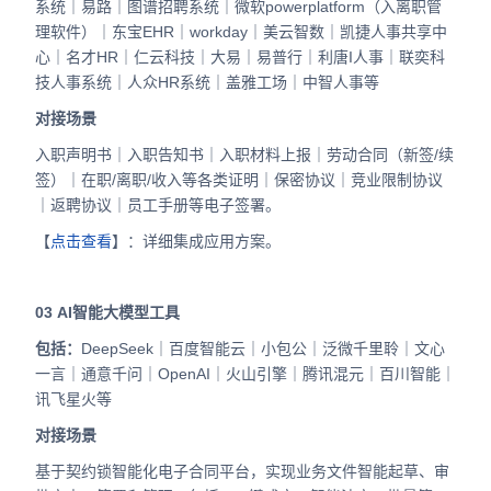
系统｜易路｜图谱招聘系统｜微软powerplatform（入离职管
理软件）｜东宝EHR｜workday｜美云智数｜凯捷人事共享中
心｜名才HR｜仁云科技｜大易｜易普行｜利唐I人事｜联奕科
技人事系统｜人众HR系统｜盖雅工场｜中智人事等
对接场景
入职声明书｜入职告知书｜入职材料上报｜劳动合同（新签/续
签）｜在职/离职/收入等各类证明｜保密协议｜竞业限制协议
｜返聘协议｜员工手册等电子签署。
【
点击查看
】：详细集成应用方案。
03
AI智能大模型工具
包括：
DeepSeek｜百度智能云｜小包公｜泛微千里聆｜文心
一言｜通意千问｜OpenAI｜火山引擎｜腾讯混元｜百川智能｜
讯飞星火等
对接场景
基于契约锁智能化电子合同平台，实现业务文件智能起草、审