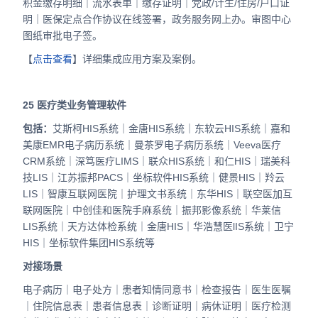
积金缴存明细｜流水表单｜缴存证明｜党政/计生/住房/户口证
明｜医保定点合作协议在线签署，政务服务网上办。审图中心
图纸审批电子签。
【
点击查看
】详细集成应用方案及案例。
25
医疗类业务管理软件
包括：
艾斯柯HIS系统｜金唐HIS系统｜东软云HIS系统｜嘉和
美康EMR电子病历系统｜曼茶罗电子病历系统｜Veeva医疗
CRM系统｜深笃医疗LIMS｜联众HIS系统｜和仁HIS｜瑞美科
技LIS｜江苏振邦PACS｜坐标软件HIS系统｜健景HIS｜羚云
LIS｜智康互联网医院｜护理文书系统｜东华HIS｜联空医加互
联网医院｜中创佳和医院手麻系统｜振邦影像系统｜华莱信
LIS系统｜天方达体检系统｜金唐HIS｜华浩慧医lIS系统｜卫宁
HIS｜坐标软件集团HIS系统等
对接场景
电子病历｜电子处方｜患者知情同意书｜检查报告｜医生医嘱
｜住院信息表｜患者信息表｜诊断证明｜病休证明｜医疗检测