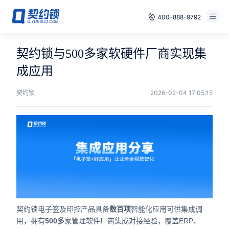
400-888-9792
智能合同
免费试用
契约锁与500多家软硬件厂商实现集
电子签章
成应用
已有账号，登录
印章管控
契约锁
2026-02-04 17:05:15
数字存档
安全合规
方案
案例
契约锁电子签及印控产品具备
数百项
智能化应用可供集成调
全国
用，拥有
500多
家管理软件厂商集成对接经验，覆盖ERP、