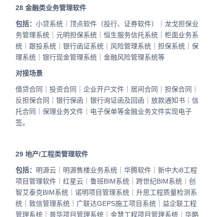
28
金融类业务管理软件
包括：
小贷系统｜顶点软件（投行、证券软件）｜龙戈担保业
务管理系统｜元明担保系统｜恒生服务信托系统｜柜面业务系
统｜跟投系统｜银行函证系统｜风险管理系统｜担保系统｜保
理系统｜银行现金管理系统｜金融风险管理系统等
对接场景
借贷合同｜投资合同｜企业开户文件｜居间合同｜担保合同｜
反担保合同｜银行保函｜银行询证函及回函｜放款通知书｜信
托合同｜保理业务文件｜电子保单等金融业务文件实现电子
签。
29
地产/工程类管理软件
包括：
明源云｜明源售楼业务系统｜华腾软件｜新中大i8工程
项目管理软件｜红星云｜鲁班BIM系统｜跨世纪BIM系统｜创
智艾泰克BIM系统｜诺明项目管理系统｜升思工程质量检测系
统｜致信管理系统｜广联达GEPS施工项目系统｜益企联工程
管理系统｜普华项目管理系统｜金慧工程项目管理系统｜华略