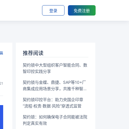
登录
免费注册
推荐阅读
篇
契约锁中大型组织客户智能合同、数
智印控实践分享
契约锁与金蝶、鼎捷、SAP等10+厂
21
商集成应用场景分享，共推千种智能
签署场景落地
契约锁印控平台：助力央国企印章
“流程·权责·数据·风险”穿透式监管
契约锁：如何确保电子合同能被法院
判定真实有效