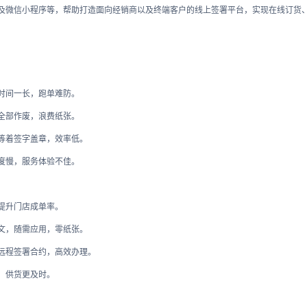
以及微信小程序等，帮助打造面向经销商以及终端客户的线上签署平台，实现在线订货
待时间一长，跑单难防。
，全部作废，浪费纸张。
同等着签字盖章，效率低。
进度慢，服务体验不佳。
提升门店成单率。
成文，随需应用，零纸张。
，远程签署合约，高效办理。
，供货更及时。