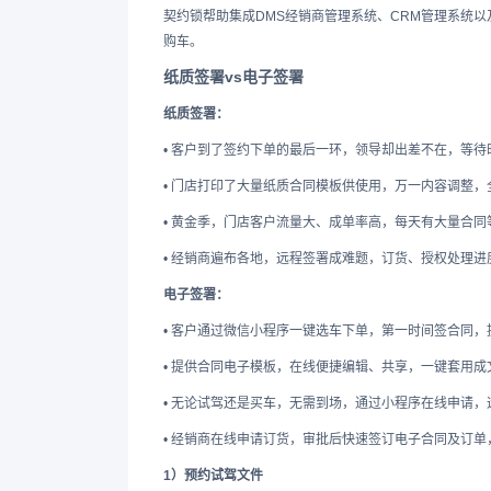
契约锁帮助集成DMS经销商管理系统、CRM管理系统
购车。
纸质签署vs电子签署
纸质签署：
• 客户到了签约下单的最后一环，领导却出差不在，等
• 门店打印了大量纸质合同模板供使用，万一内容调整
• 黄金季，门店客户流量大、成单率高，每天有大量合
• 经销商遍布各地，远程签署成难题，订货、授权处理
电子签署：
• 客户通过微信小程序一键选车下单，第一时间签合同，
• 提供合同电子模板，在线便捷编辑、共享，一键套用
• 无论试驾还是买车，无需到场，通过小程序在线申请
• 经销商在线申请订货，审批后快速签订电子合同及订单
1）预约试驾文件