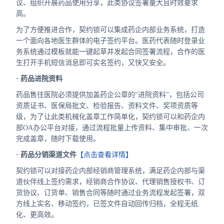
议、组织开展药品使用分享，此类协议签署量大且时效要求
高。
为了方便推进合作，契约锁可以集成药企内部业务系统，打造
一个面向各地医生群体的电子签约平台。医药代表随时登录业
务系统通过模板就能一键起草并发起合同签署流程，合作的医
生打开手机短信消息即可实名签约，又快又安全。
· 药品进院资料
药品售往医院必须提供加盖药企公章的“进院资料”，包括公司
资质证书、医保局批文、检验报告、资料文件、奖项资质等
级，为了让此类机械化盖章工作简单化，契约锁可以和药企内
部OA办公平台对接，通过流程批量上传资料、集中审批、一次
完成盖章，随时下载使用。
· 药品分销渠道文件
【点击查看详情】
契约锁可以对接药企内部经销商管理系统，满足药企内部与渠
道伙伴线上签约需求，经销商合作协议、代理销售授权书、订
货协议、订货单、销售合同等随时通过业务流程发起签署，双
方线上实名、移动签约，已签文件自动回传归档，全程无纸
化、更高效。