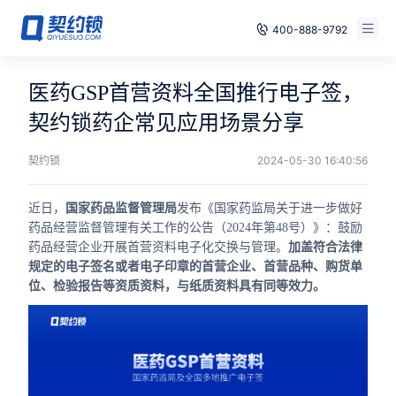
400-888-9792
智能合同
免费试用
医药GSP首营资料全国推行电子签，
电子签章
契约锁药企常见应用场景分享
已有账号，登录
印章管控
契约锁
2024-05-30 16:40:56
数字存档
近日，
国家药品监督管理局
发布《国家药监局关于进一步做好
药品经营监督管理有关工作的公告（2024年第48号）》：鼓励
安全合规
药品经营企业开展首营资料电子化交换与管理。
加盖符合法律
规定的电子签名或者电子印章的首营企业、首营品种、购货单
方案
位、检验报告等资质资料，与纸质资料具有同等效力。
案例
全国