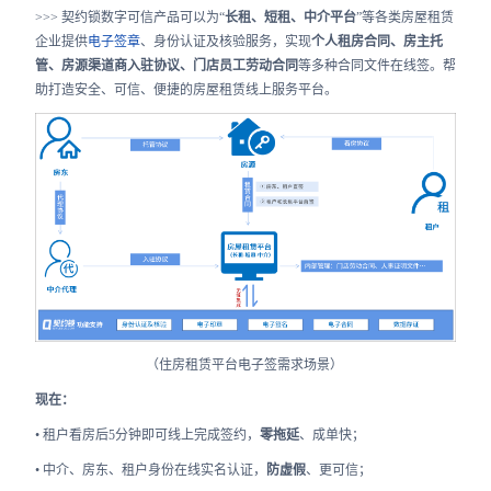
>>> 契约锁数字可信产品可以为“
长租、短租、中介平台
”等各类房屋租赁
企业提供
电子签章
、身份认证及核验服务，实现
个人租房合同、房主托
管、房源渠道商入驻协议、门店员工劳动合同
等多种合同文件在线签。帮
助打造安全、可信、便捷的房屋租赁线上服务平台。
（住房租赁平台电子签需求场景）
现在：
• 租户看房后5分钟即可线上完成签约，
零拖延
、成单快；
• 中介、房东、租户身份在线实名认证，
防虚假
、更可信；