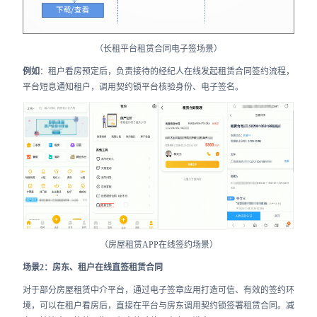
（长租平台租赁合同电子签场景）
例如
：租户看房预定后，负责接待的经纪人在线发起租赁合同签约流程，
平台短息通知租户，调用契约锁平台核验身份、电子签名。
（房屋租赁APP在线签约场景）
场景2：房东、租户在线直签租赁合同
对于部分房屋租赁中介平台，通过电子签章应用打造可信、有效的签约环
境，可以在租户看房后，直接在平台与房东调用契约锁签署租赁合同。减