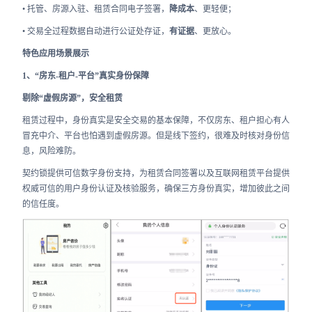
• 托管、房源入驻、租赁合同电子签署，
降成本
、更轻便；
• 交易全过程数据自动进行公证处存证，
有证据
、更放心。
特色应用场景展示
1、“房东-租户-平台”真实身份保障
剔除“虚假房源”，安全租赁
租赁过程中，身份真实是安全交易的基本保障，不仅房东、租户担心有人
冒充中介、平台也怕遇到虚假房源。但是线下签约，很难及时核对身份信
息，风险难防。
契约锁提供可信数字身份支持，为租赁合同签署以及互联网租赁平台提供
权威可信的用户身份认证及核验服务，确保三方身份真实，增加彼此之间
的信任度。