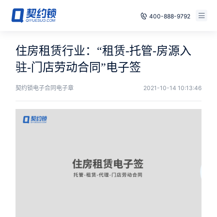
400-888-9792
智能合同
免费试用
住房租赁行业：“租赁-托管-房源入
电子签章
驻-门店劳动合同”电子签
已有账号，登录
印章管控
契约锁电子合同电子章
2021-10-14 10:13:46
数字存档
安全合规
方案
案例
全国