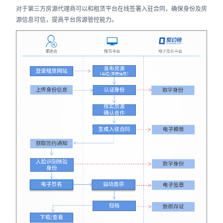
对于第三方房源代理商可以和租赁平台在线签署入驻合同，确保身份及房
源信息可信，提高平台房源管控能力。