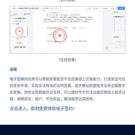
（合同模板）
（在线签署）
总结
电子签章
的应用可以帮助房屋租赁平台完善线上交易能力，打造安全可信
的身份环境，实现合法有效的合同签署，逐步推动房屋租赁业务全面数字
化发展。同时全程数据存证支持，可以随时作为司法证据还原线上租赁过
程，保障房东、租户、平台权益，推动租赁达成效率。
点击进入，即刻免费体验电子签约！