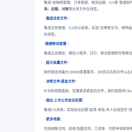
集成“经销商管理、订单管理、物流运输、OA等”管理
单、运输、对账
等业务文件在线签。
·
集团法务文件
：
集成法务管理、OA办公系统，实现“法律意见书、律师
在线签。
·
便捷移动签署
：
集成企业微信、微信小程序、钉钉、移动管理软件等移
·
超大体量文件
：
契约锁支持最大200MB签署需求，200页左右的文件3s
·
涉密文件/紧急文件
：
针对机密程度高、签署需求紧急的文件，契约锁提供UK
·
国企/上市公司会议纪要
：
集成OA系统，实现会议纪要“起草-审批-多人在线签名
·
更多场景
：
包括销售合同、招商/加盟合同、工资单、付款申请单等