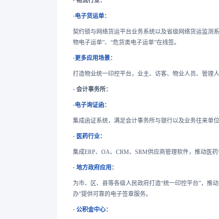
· 物流行业：
·
电子货运单
：
契约锁与网络货运平台业务系统以及省级网络货运监测系
物电子运单”、“危货类电子运单”在线签。
·
更多应用场景
：
打造物业统一印控平台，业主、访客、物业人员、管理人
· 会计事务所：
·
电子询证函
：
集成函证系统，满足会计事务所与银行以及业务往来单位
·
医药行业
：
集成ERP、OA、CRM、SRM供应商管理软件，推动医
·
地方政府应用
：
为市、区、县等各级人民政府打造“统一印控平台”，推动
办”提供可靠的电子签章服务。
·
公积金中心
：