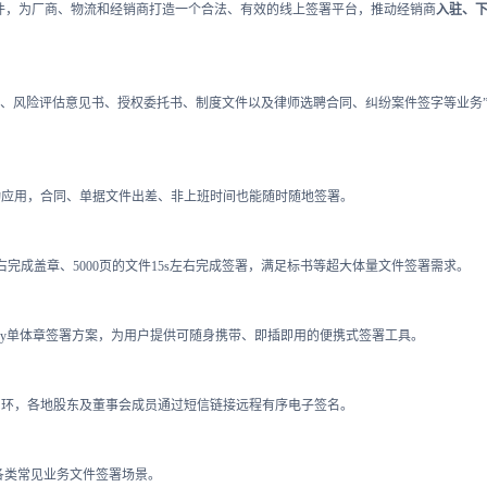
软件，为厂商、物流和经销商打造一个合法、有效的线上签署平台，推动经销商
入驻、
函、风险评估意见书、授权委托书、制度文件以及律师选聘合同、纠纷案件签字等业务
动应用，合同、单据文件出差、非上班时间也能随时随地签署。
左右完成盖章、5000页的文件15s左右完成签署，满足标书等超大体量文件签署需求。
ey单体章签署方案，为用户提供可随身携带、即插即用的便携式签署工具。
”闭环，各地股东及董事会成员通过短信链接远程有序电子签名。
各类常见业务文件签署场景。