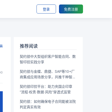
登录
免费注册
推荐阅读
篇
契约锁中大型组织客户智能合同、数
智印控实践分享
契约锁与金蝶、鼎捷、SAP等10+厂
00
商集成应用场景分享，共推千种智能
签署场景落地
契约锁印控平台：助力央国企印章
“流程·权责·数据·风险”穿透式监管
契约锁：如何确保电子合同能被法院
判定真实有效