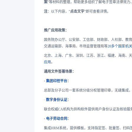
案
”等材料的整理，帮助更多组织了解电子签章法律效力
注
：以下内容，“
点击文字
”即可查看详情。
推广应用政策：
国务院办公厅、公安部、工信部、财政部、人社部、教
交通运输部、海事局、市场监督管理局等
20多个国家机
北京、上海、广东、深圳、江苏、浙江、福建、海南、
应用
。
通用文件签署场景：
·
集团印控平台
：
总部及分子公司一套系统分级分权管理印章，无缝集成
·
数字身份认证
：
联合权威CA机构为异构软件提供用户身份认证及核验服
·
电子劳动合同
：
集成HRM系统，提供模板，支持指定签、批量签、扫码