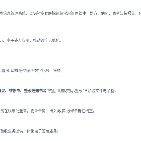
实验室信息管理系统、OA等”多套医院组织常用管理软件，处方、病历、患者知情报告、
病历、电子处方应用，推动诊疗无纸化。
看房-认购-签约全面数字化线上售楼。
协议、维修书、整改通知书
等”楼盘“认购-交房-整改”各阶段文件电子签。
员在线审批盖章，物业合同、出入/收费/报修单据在线签。
及验收业务提供一体化电子签署服务。