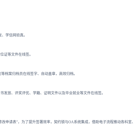
发、学信网验真。
学位证等文件在线签。
议等档案归档员在线签字、自动盖章，高效归档。
证书发放、评奖评优、学籍、证明文件以及毕业就业等文件在线签。
修改申请表”，为了提升签署效率，契约锁与OA系统集成，借助电子流程推动各科室