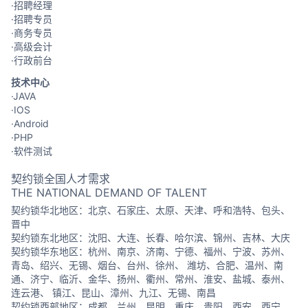
·招聘经理
·招聘专员
·商务专员
·高级会计
·行政前台
技术中心
·JAVA
·IOS
·Android
·PHP
·软件测试
契约锁全国人才需求
THE NATIONAL DEMAND OF TALENT
契约锁华北地区：北京、石家庄、太原、天津、呼和浩特、包头、
晋中
契约锁东北地区：沈阳、大连、长春、哈尔滨、锦州、吉林、大庆
契约锁华东地区：杭州、南京、济南、宁德、福州、宁波、苏州、
青岛、绍兴、无锡、烟台、台州、徐州、 潍坊、合肥、温州、南
通、济宁、临沂、金华、扬州、衢州、常州、淮安、盐城、泰州、
连云港、 镇江、昆山、漳州、九江、无锡、南昌
契约锁西部地区：成都、兰州、昆明、重庆、贵阳、西安、西宁、