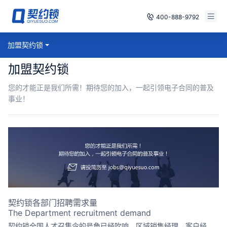
400-888-9792
智能合同
加盟契约锁
免费试用
加盟契约锁
电子签章
已有账号，登录
您的才能正是我们所需！期待您的加入，一起引领电子合同的普及
印章管控
事业！
数字存档
安全合规
方案
案例
契约锁各部门招聘需求量
全国
The Department recruitment demand
契约锁全国人才召集令的号角已经吹响，区域销售经理、客户经