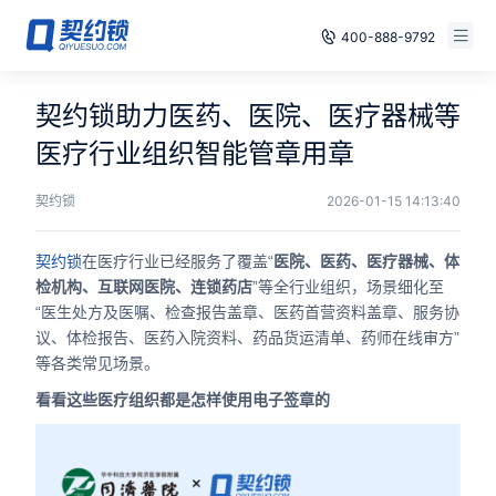
400-888-9792
智能合同
免费试用
契约锁助力医药、医院、医疗器械等
电子签章
医疗行业组织智能管章用章
已有账号，登录
印章管控
契约锁
2026-01-15 14:13:40
数字存档
契约锁
在医疗行业已经服务了覆盖“
医院、医药、医疗器械、体
检机构、互联网医院、连锁药店
”等全行业组织，场景细化至
安全合规
“医生处方及医嘱、检查报告盖章、医药首营资料盖章、服务协
议、体检报告、医药入院资料、药品货运清单、药师在线审方”
方案
等各类常见场景。
看看这些医疗组织都是怎样使用电子签章的
案例
全国