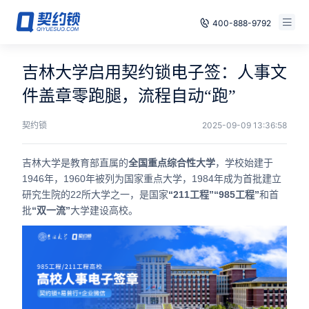
400-888-9792
智能合同
免费试用
吉林大学启用契约锁电子签：人事文
电子签章
件盖章零跑腿，流程自动“跑”
已有账号，登录
印章管控
契约锁
2025-09-09 13:36:58
数字存档
吉林大学是教育部直属的
全国重点综合性大学
，学校始建于
1946年，1960年被列为国家重点大学，1984年成为首批建立
安全合规
研究生院的22所大学之一，是国家
“211工程”
“985工程”
和首
批
“双一流”
大学建设高校。
方案
案例
全国