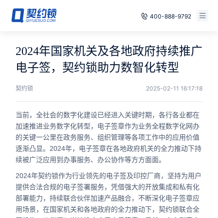
400-888-9792
智能合同
免费试用
2024年国家机关及各地政府持续推广
电子签章
电子签，契约锁助力数智化转型
已有账号，登录
印章管控
契约锁
2025-02-11 16:17:18
数字存档
当前，全社会的数字化建设已经进入关键时期，各行各业都在
加速推进业务数字化转型，电子签章作为业务全程数字化网办
安全合规
的关键一公里在政务服务、组织管理等各项工作中的应用价值
逐渐凸显。2024年，电子签章在各地政府机关的全力推动下持
方案
续被广泛应用到办事服务、办公协作等方方面面。
2024年契约锁作为行业领先的电子签及印控厂商，坚持为用户
案例
提供合法合规的电子签署服务，凭借强大的开放集成和私有化
部署能力，持续联合伙伴加速产品融合，不断深化电子签章应
全国
用场景，在国家机关和各地政府的全力推动下，契约锁联合全