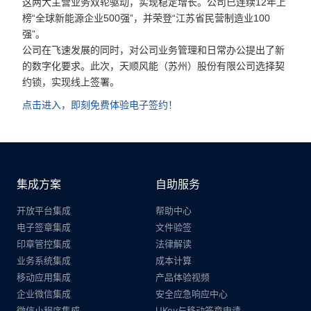
这两大主营业务双轮驱动，实现稳定增长。公司已连续12年上
合作
榜“全球新能源企业500强”，并荣登“江苏省民营制造业100
强”。
我们
公司在飞速发展的同时，对公司业务管理和日常办公提出了新
的数字化要求。此次，天顺风能（苏州）股份有限公司选择契
约锁，实现线上签署。
点击进入，即刻免费体验电子签约！
集成方案
自助服务
开放平台集成
帮助中心
电子签章集成
文件验签
印章管控集成
法律解读
业务系统集成
成本计算
移动应用集成
产品体验视频
企业微信集成
安全应急响应中心
微信小程序集成
UKey与移动签章申请