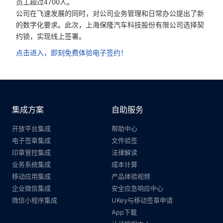
员工超过4700人。
合作
公司在飞速发展的同时，对公司业务管理和日常办公提出了新
的数字化要求。此次，上海保隆汽车科技股份有限公司选择契
我们
约锁，实现线上签署。 
点击进入，即刻免费体验电子签约！
集成方案
自助服务
开放平台集成
帮助中心
电子签章集成
文件验签
印章管控集成
法律解读
业务系统集成
成本计算
移动应用集成
产品体验视频
企业微信集成
安全应急响应中心
微信小程序集成
UKey与移动签章申请
App下载