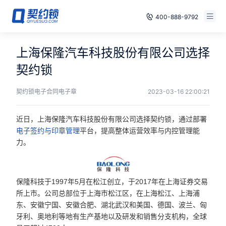
400-888-9792
智能合同
免费试用
上海保隆汽车科技股份有限公司选择
电子签章
契约锁
已有账号，登录
印章管控
契约锁电子合同电子章
2023-03-16 22:00:21
数字存档
近日，上海保隆汽车科技股份有限公司选择契约锁，通过部署
电子签约与印章管理
平台，提高整体运营效率与内控管理能
安全合规
力。
方案
保隆科技于1997年5月在松江创立，于2017年在上海证券交易
案例
所上市。公司总部位于上海市松江区，在上海松江、上海浦
东、安徽宁国、安徽合肥、湖北武汉和美国、德国、波兰、匈
全国
牙利、奥地利等地有生产基地以及研发和销售分支机构，全球