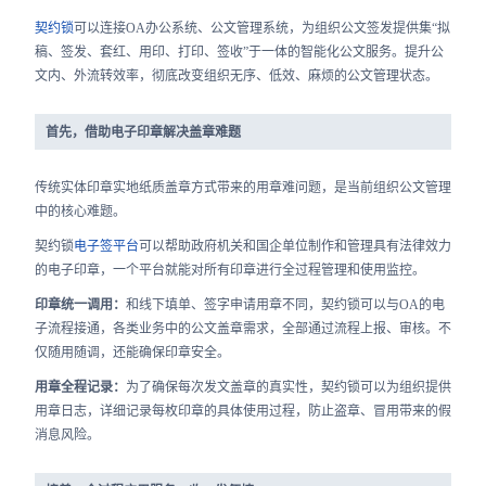
合作
契约锁
可以连接OA办公系统、公文管理系统，为组织公文签发提供集“拟
稿、签发、套红、用印、打印、签收”于一体的智能化公文服务。提升公
我们
文内、外流转效率，彻底改变组织无序、低效、麻烦的公文管理状态。
首先，借助电子印章解决盖章难题
传统实体印章实地纸质盖章方式带来的用章难问题，是当前组织公文管理
中的核心难题。
契约锁
电子签平台
可以帮助政府机关和国企单位制作和管理具有法律效力
的电子印章，一个平台就能对所有印章进行全过程管理和使用监控。
印章统一调用：
和线下填单、签字申请用章不同，契约锁可以与OA的电
子流程接通，各类业务中的公文盖章需求，全部通过流程上报、审核。不
仅随用随调，还能确保印章安全。
用章全程记录：
为了确保每次发文盖章的真实性，契约锁可以为组织提供
用章日志，详细记录每枚印章的具体使用过程，防止盗章、冒用带来的假
消息风险。