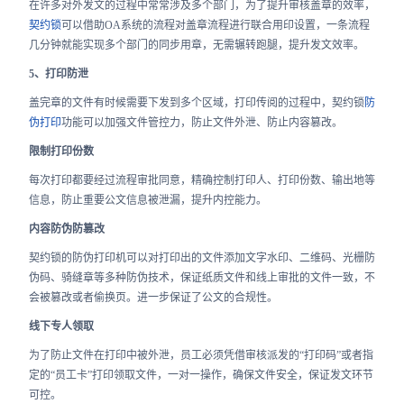
在许多对外发文的过程中常常涉及多个部门，为了提升审核盖章的效率，
契约锁
可以借助OA系统的流程对盖章流程进行联合用印设置，一条流程
几分钟就能实现多个部门的同步用章，无需辗转跑腿，提升发文效率。
5、打印防泄
盖完章的文件有时候需要下发到多个区域，打印传阅的过程中，契约锁
防
伪打印
功能可以加强文件管控力，防止文件外泄、防止内容篡改。
限制打印份数
每次打印都要经过流程审批同意，精确控制打印人、打印份数、输出地等
信息，防止重要公文信息被泄漏，提升内控能力。
内容防伪防篡改
契约锁的防伪打印机可以对打印出的文件添加文字水印、二维码、光栅防
伪码、骑缝章等多种防伪技术，保证纸质文件和线上审批的文件一致，不
会被篡改或者偷换页。进一步保证了公文的合规性。
线下专人领取
为了防止文件在打印中被外泄，员工必须凭借审核派发的“打印码”或者指
定的“员工卡”打印领取文件，一对一操作，确保文件安全，保证发文环节
可控。