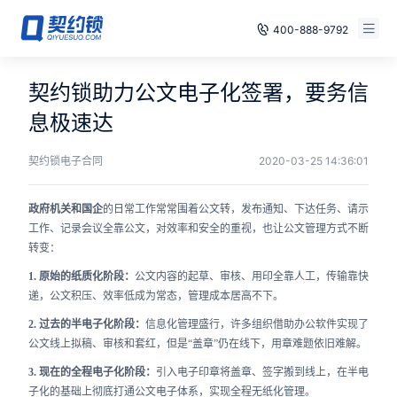
400-888-9792
智能合同
免费试用
契约锁助力公文电子化签署，要务信
电子签章
息极速达
已有账号，登录
印章管控
契约锁电子合同
2020-03-25 14:36:01
数字存档
政府机关和国企
的日常工作常常围着公文转，发布通知、下达任务、请示
工作、记录会议全靠公文，对效率和安全的重视，也让公文管理方式不断
安全合规
转变：
1. 原始的纸质化阶段：
公文内容的起草、审核、用印全靠人工，传输靠快
方案
递，公文积压、效率低成为常态，管理成本居高不下。
案例
2. 过去的半电子化阶段：
信息化管理盛行，许多组织借助办公软件实现了
公文线上拟稿、审核和套红，但是“盖章”仍在线下，用章难题依旧难解。
全国
3. 现在的全程电子化阶段：
引入电子印章将盖章、签字搬到线上，在半电
子化的基础上彻底打通公文电子体系，实现全程无纸化管理。