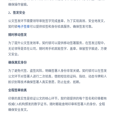
确保操作留痕。
2、签发安全
公文签发环节需要领导审批签字完成盖章，为了实现高效、安全地发文，
契约锁
电子签章
可以提供验签和身份验真服务，确保签发可靠。
随时移动签发
为了提升公文签发效率，契约锁可以提供移动签署服务，在签发过程中，
无论领导是否在公司，随时用手机就能签字、盖章，保留签字痕迹，方便
又安全。
确保真实身份
为了避免代签、盗签风险，明确签署人身份非常关键。契约锁可以在签发
公文环节对签署人进行二次验真，借助短信验证码、指纹、动态令牌和人
脸识别等技术确保签署人真实意愿，防止扯皮、抵赖。
全程签章验真
印章的真实性是验证公文的核心环节，契约锁提供的每个签名和印章都有
权威CA机构颁发的数字证书，随时都能查明印章和签署人的身份，全程
确保安全发文。