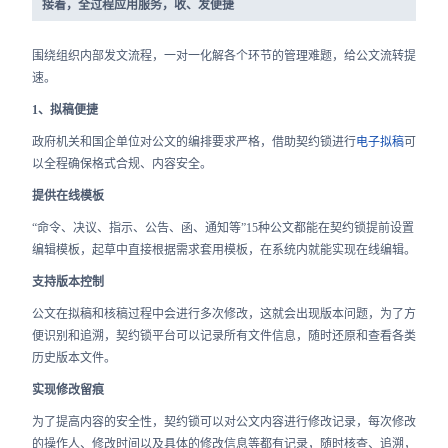
接着，全过程应用服务，收、发便捷
围绕组织内部发文流程，一对一化解各个环节的管理难题，给公文流转提
速。
1、拟稿便捷
政府机关和国企单位对公文的编排要求严格，借助契约锁进行
电子拟稿
可
以全程确保格式合规、内容安全。
提供在线模板
“命令、决议、指示、公告、函、通知等”15种公文都能在契约锁提前设置
编辑模板，起草中直接根据需求套用模板，在系统内就能实现在线编辑。
支持版本控制
公文在拟稿和核稿过程中会进行多次修改，这就会出现版本问题，为了方
便识别和追溯，契约锁平台可以记录所有文件信息，随时还原和查看各类
历史版本文件。
实现修改留痕
为了提高内容的安全性，契约锁可以对公文内容进行修改记录，每次修改
的操作人、修改时间以及具体的修改信息等都有记录，随时核查、追溯，