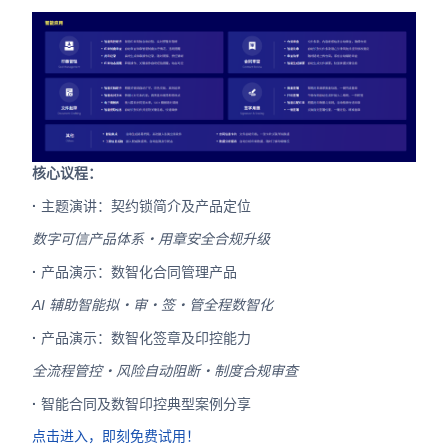
核心议程：
·
主题演讲：契约锁简介及产品定位
数字可信产品体系・用章安全合规升级
·
产品演示：数智化合同管理产品
AI 辅助智能拟・审・签・管全程数智化
·
产品演示：数智化签章及印控能力
全流程管控・风险自动阻断・制度合规审查
·
智能合同及数智印控典型案例分享
点击进入，即刻免费试用！