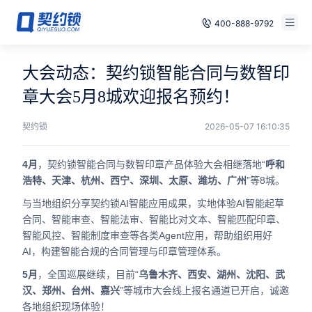
400-888-9792
智能合同
免费试用
大会动态：契约锁智能合同与数智印
电子签章
章大会5月8城欢迎报名预约！
已有账号，登录
印章管控
契约锁
2026-05-07 16:10:35
数字存档
4月
，契约锁智能合同与数智印章产品体验大会相继落地“
呼和
浩特、天津、杭州、西宁、深圳、太原、潍坊、广州
”等8城。
安全合规
与当地组织分享契约锁AI智能应用成果，实地体验AI智能起草
合同、智能审查、智能法审、智能比对文本、智能匹配印章、
方案
智能风控、智能制度审查等各类Agent应用，帮助组织用好
AI，构建智能合规的合同管理与印章管理体系。
案例
5月
，全国巡展继续，目前“
乌鲁木齐、西安、湖州、沈阳、武
全国
汉、郑州、台州、嘉兴
”等城市大会线上报名通道已开启，诚邀
各地组织现场体验！