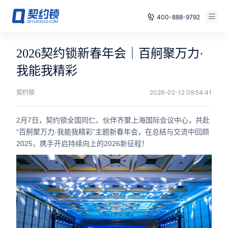
400-888-9792
智能合同
免费试用
2026契约锁新春年会｜百舸聚万力·
电子签章
我能我精彩
已有账号，登录
印章管控
契约锁
2026-02-12 09:54:41
数字存档
2月7日，契约锁全国同仁、伙伴齐聚上海国际会议中心，共赴
“百舸聚万力·我能我精彩”主题新春年会，在总结与交流中回顾
安全合规
2025，携手开启持续向上的2026新征程！
方案
案例
全国