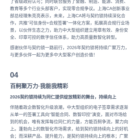
了省级政府认可；同时联合服务了金融、制造、能源、消费、
教育等多个行业头部客户，实现零合规争议。
上海CA创新事业
部总经理朱亮亮表示，未来，上海CA将与契约锁持续深化合
作，共推“可信身份+合规签署”一体化方案，拓展高合规行业场
景，以伙伴生态之力，助力中大型组织建立用章有效、身份安
全、印章可控的数字信任体系，助力高质量数智化转型。
感谢伙伴与契约锁一路前行，2026年契约锁将持续广聚万力，
与更多伙伴一起为更多中大型客户创造价值！
04
百舸聚万力·我能我精彩
2026契约锁持续为同仁提供绽放精彩的舞台，持续向上
伴随着政企数智化升级浪潮，中大型组织的电子签章需求逐渐
从单一的签署工具向“智能合同、数智印控”演变，面对市场给
到的机会，唯有发挥每位同仁的力量，方能百舸争流，聚力向
上。
蓬勃向上的数智化市场需求，给到契约锁持续向上的好机
会；而深耕产品、提升能力，是契约锁持续向上的根本；广聚