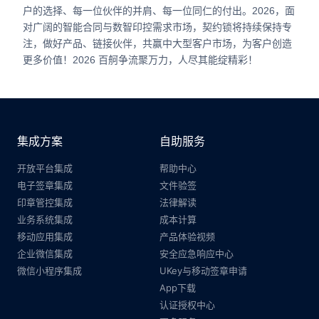
户的选择、每一位伙伴的并肩、每一位同仁的付出。
2026，面
对广阔的智能合同与数智印控需求市场，契约锁将持续保持专
注，做好产品、链接伙伴，共赢中大型客户市场，为客户创造
更多价值！
2026 百舸争流聚万力，人尽其能绽精彩！
集成方案
自助服务
开放平台集成
帮助中心
电子签章集成
文件验签
印章管控集成
法律解读
业务系统集成
成本计算
移动应用集成
产品体验视频
企业微信集成
安全应急响应中心
微信小程序集成
UKey与移动签章申请
App下载
认证授权中心