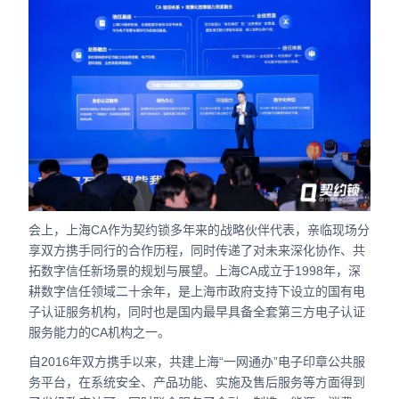
会上，上海CA作为契约锁多年来的战略伙伴代表，亲临现场分
享双方携手同行的合作历程，同时传递了对未来深化协作、共
拓数字信任新场景的规划与展望。
上海CA成立于1998年，深
耕数字信任领域二十余年，是上海市政府支持下设立的国有电
子认证服务机构，同时也是国内最早具备全套第三方电子认证
服务能力的CA机构之一。
自2016年双方携手以来，共建上海“一网通办”电子印章公共服
务平台，在系统安全、产品功能、实施及售后服务等方面得到