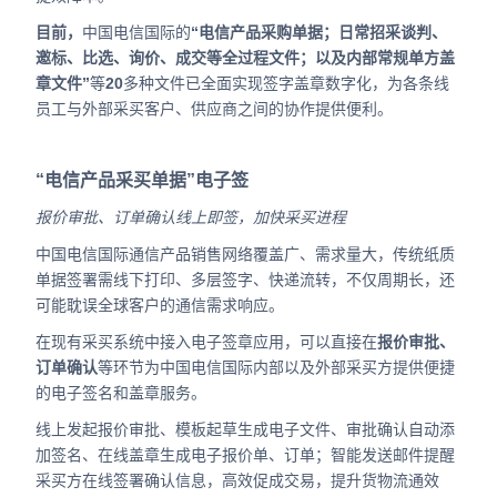
目前，
中国电信国际的
“电信产品采购单据；日常招采谈判、
邀标、比选、询价、成交等全过程文件；以及内部常规单方盖
章文件”
等
20
多种文件已全面实现签字盖章数字化，为各条线
员工与外部采买客户、供应商之间的协作提供便利。
“电信产品采买单据”电子签
报价审批、订单确认线上即签，加快采买进程
中国电信国际通信产品销售网络覆盖广、需求量大，传统纸质
单据签署需线下打印、多层签字、快递流转，不仅周期长，还
可能耽误全球客户的通信需求响应。
在现有采买系统中接入电子签章应用，可以直接在
报价审批、
订单确认
等环节为中国电信国际内部以及外部采买方提供便捷
的电子签名和盖章服务。
线上发起报价审批、模板起草生成电子文件、审批确认自动添
加签名、在线盖章生成电子报价单、订单；智能发送邮件提醒
采买方在线签署确认信息，高效促成交易，提升货物流通效