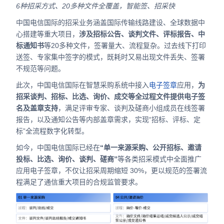
6种招采方式、20多种文件全覆盖，智能签、招采快
中国电信国际的招采业务涵盖国际传输线路建设、全球数据中
心搭建等重大项目，
涉及招标公告、谈判文件、评标报告、中
标通知书
等20多种文件，签署量大、流程复杂。过去线下打印
送签、专家集中签字的模式，既耗时又易出现文件丢失、签署
不规范等问题。
此次，中国电信国际在智慧采购系统中接入
电子签章
应用，
为
招采谈判、招标、比选、询价、成交等全过程文件提供电子签
名及盖章支持
，满足评审专家、谈判及磋商小组成员在线签署
报告，以及通知公告等内部盖章需求，实现“招标、评标、定
标”全流程数字化转型。
如今，中国电信国际已经在
“单一来源采购、公开招标、邀请
投标、比选、询价、谈判、磋商”
等各类招采模式中全面推广
应用电子签章，不仅让招采周期缩短 30%，更以规范的签署流
程满足了通信重大项目的合规监管要求。