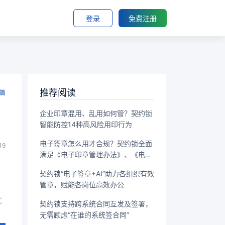
登录
免费注册
推荐阅读
篇
企业印章混用、乱用如何管？契约锁
智能防控14种高风险用印行为
电子签章怎么用才合规？契约锁全面
19
满足《电子印章管理办法》、《电子
签名法》监管要求
契约锁“电子签章+AI”助力各组织有效
管章，赋能各岗位高效办公
积
工
契约锁支持跨系统合同互发及签署，
无需顾虑“在谁的系统签合同”