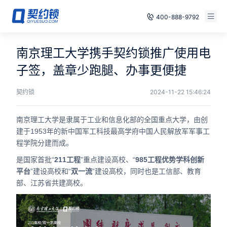
400-888-9792
智能合同
免费试用
南京理工大学携手契约锁推广使用电
电子签章
子签，盖章少跑腿、办事更便捷
已有账号，登录
印章管控
契约锁
2024-11-22 15:46:24
数字存档
南京理工大学是隶属于工业和信息化部的全国重点大学，由创
建于1953年的新中国军工科技最高学府中国人民解放军军事工
安全合规
程学院分建而成。
是国家首批“
211工程
”重点建设高校、“
985工程优势学科创新
方案
平台
”建设高校和“
双一流
”建设高校，同时也是工信部、教育
部、江苏省共建高校。
案例
全国