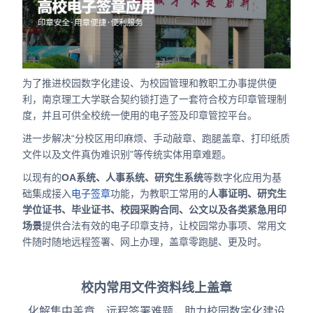
合作
我们
为了推进校园数字化建设、为校园管理和教职工办事提供便
利，南京理工大学联合契约锁打造了一套符合校方印章管理制
度，并且可供全校统一使用的电子签及印章管控平台。
进一步解决“分校区用印麻烦、手动敲章、跑腿盖章、打印纸质
文件以及文件真伪难识别”等传统实体用章难题。
以现有的
OA系统、人事系统、研究生系统
等数字化应用为基
础集成接入
电子签章
功能，为教职工常用的
人事证明、研究生
学位证书、毕业证书、校园采购合同、公文以及各类紧急用印
场景
提供合法有效的电子印章支持，让校园常办事项、常用文
件随时随地远程签署、网上办理，盖章零跑腿、更及时。
校内常用文件资料线上盖章
化解集中盖章、远程签署难题，助力校园数字化建设