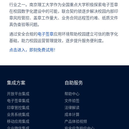
行业之一。南京理工大学作为全国重点大学积极探索电子签章
在校园数字化建设中的可能，联合契约锁逐步解决校园内部印
章风险管控、盖章工作量大、业务合同远程签约难、纸质文件
真伪查验等问题。
通过安全合规的
电子签章
应用环境帮助校园建立可信的数字化
基础，助力校园运营管理提效，逐步提升服务便利度。
点击进入，即刻免费试用！
集成方案
自助服务
开放平台集成
帮助中心
电子签章集成
文件验签
印章管控集成
法律解读
业务系统集成
成本计算
移动应用集成
产品体验视频
企业微信集成
安全应急响应中心