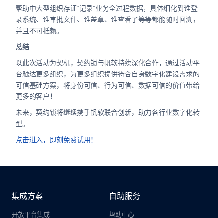
帮助中大型组织存证“记录”业务全过程数据，具体细化到谁登
录系统、谁审批文件、谁盖章、谁查看了等等都能随时回溯，
并且不可抵赖。
总结
以此次活动为契机，契约锁与帆软持续深化合作，通过活动平
台触达更多组织，为更多组织提供符合自身数字化建设需求的
可信基础方案，将身份可信、行为可信、数据可信的价值带给
更多的客户！
未来，契约锁将继续携手帆软联合创新，助力各行业数字化转
型。
点击进入，即刻免费试用！
集成方案
自助服务
开放平台集成
帮助中心