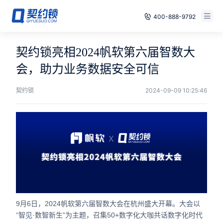
400-888-9792
智能合同
免费试用
契约锁亮相2024帆软第六届智数大
电子签章
会，助力业务数据安全可信
已有账号，登录
印章管控
契约锁
2024-09-09 10:25:46
数字存档
安全合规
方案
案例
9月6日，2024帆软第六届智数大会在杭州盛大开幕。大会以
全国
“智见·数智新生”为主题，召集50+数字化大咖共话数字化时代