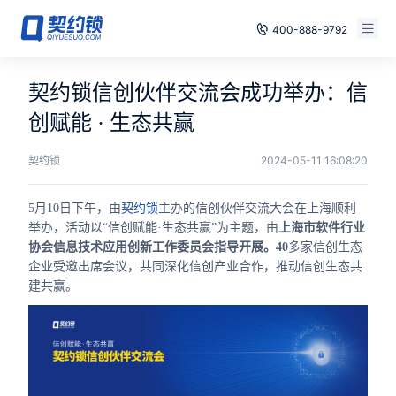
400-888-9792
智能合同
免费试用
契约锁信创伙伴交流会成功举办：信
电子签章
创赋能 · 生态共赢
已有账号，登录
印章管控
契约锁
2024-05-11 16:08:20
数字存档
5月10日下午，由
契约锁
主办的信创伙伴交流大会在上海顺利
举办，活动以“信创赋能·生态共赢”为主题，由
上海市软件行业
安全合规
协会信息技术应用创新工作委员会指导开展。40
多家信创生态
企业受邀出席会议，共同深化信创产业合作，推动信创生态共
方案
建共赢。
案例
全国