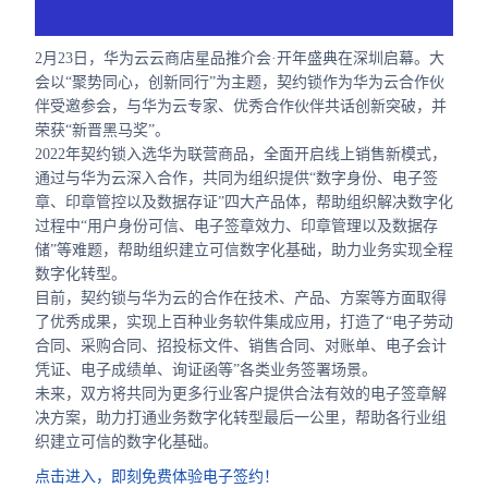
合作
2月23日，华为云云商店星品推介会·开年盛典在深圳启幕。大
我们
会以“聚势同心，创新同行”为主题，契约锁作为华为云合作伙
伴受邀参会，与华为云专家、优秀合作伙伴共话创新突破，并
荣获“新晋黑马奖”。
2022年契约锁入选华为联营商品，全面开启线上销售新模式，
通过与华为云深入合作，共同为组织提供“数字身份、电子签
章、印章管控以及数据存证”四大产品体，帮助组织解决数字化
过程中“用户身份可信、电子签章效力、印章管理以及数据存
储”等难题，帮助组织建立可信数字化基础，助力业务实现全程
数字化转型。
目前，契约锁与华为云的合作在技术、产品、方案等方面取得
了优秀成果，实现上百种业务软件集成应用，打造了“电子劳动
合同、采购合同、招投标文件、销售合同、对账单、电子会计
凭证、电子成绩单、询证函等”各类业务签署场景。
未来，双方将共同为更多行业客户提供合法有效的电子签章解
决方案，助力打通业务数字化转型最后一公里，帮助各行业组
织建立可信的数字化基础。
点击进入，即刻免费体验电子签约！