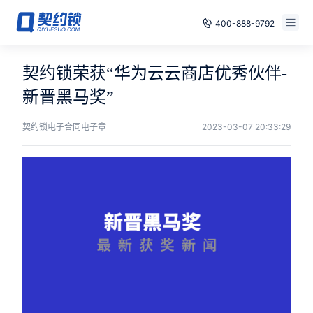
400-888-9792
智能合同
免费试用
契约锁荣获“华为云云商店优秀伙伴-
电子签章
新晋黑马奖”
已有账号，登录
印章管控
契约锁电子合同电子章
2023-03-07 20:33:29
数字存档
安全合规
方案
案例
全国