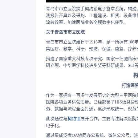
青岛市市立医院携手契约锁电子签章系统，构建
测报告开具以及采购、工程建设、租赁、设备维
流转效率，加速医院业务全程数字化转型。
关于青岛市市立医院
青岛市市立医院始建于1916年，是一所拥有1
集医疗、教学、科研、预防、保健、康复、疗养
搭建了国家重大科技专项研究、国家干细胞临床
研立项、中华医学科技进步奖等科研成果、SC
构
打造医
作为一家拥有一百多年发展历史的大型三甲医院
医院各项业务运营质量。已经部署了HIS信息管
务、数据与流程全面打通，逐步形成统一、规范
此次通过与
契约锁
展开合作，主要专注解决医院
电子化。
通过集成泛微OA协同办公系统、微信公众号、连