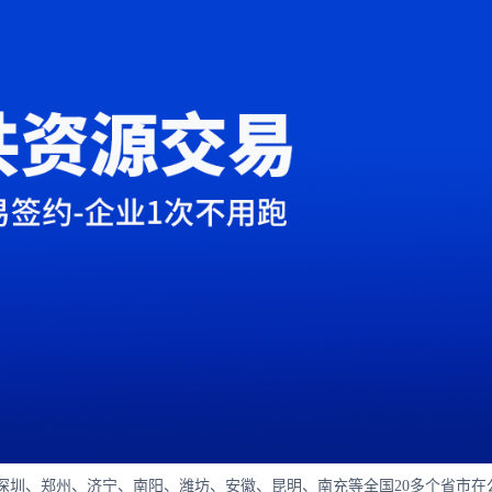
深圳、郑州、济宁、南阳、潍坊、安徽、昆明、南充等全国20多个省市在