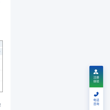
及
注册
体验
电话
咨询
只