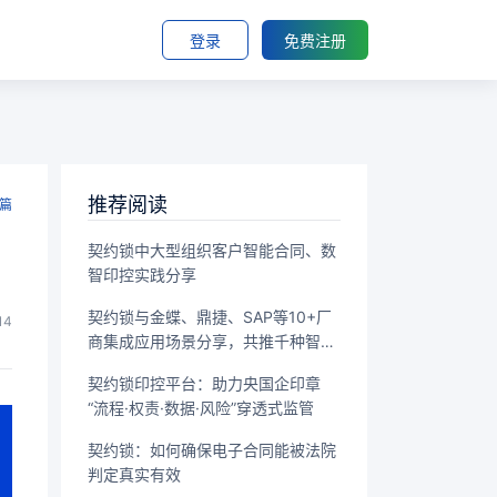
登录
免费注册
推荐阅读
篇
契约锁中大型组织客户智能合同、数
智印控实践分享
契约锁与金蝶、鼎捷、SAP等10+厂
14
商集成应用场景分享，共推千种智能
签署场景落地
契约锁印控平台：助力央国企印章
“流程·权责·数据·风险”穿透式监管
契约锁：如何确保电子合同能被法院
判定真实有效