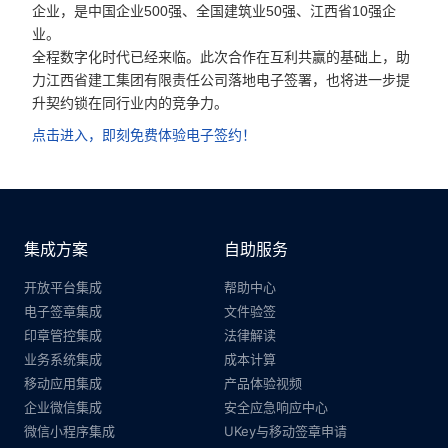
企业，是中国企业500强、全国建筑业50强、江西省10强企
合作
业。
全程数字化时代已经来临。此次合作在互利共赢的基础上，助
我们
力江西省建工集团有限责任公司落地电子签署，也将进一步提
升契约锁在同行业内的竞争力。 
点击进入，即刻免费体验电子签约！
集成方案
自助服务
开放平台集成
帮助中心
电子签章集成
文件验签
印章管控集成
法律解读
业务系统集成
成本计算
移动应用集成
产品体验视频
企业微信集成
安全应急响应中心
微信小程序集成
UKey与移动签章申请