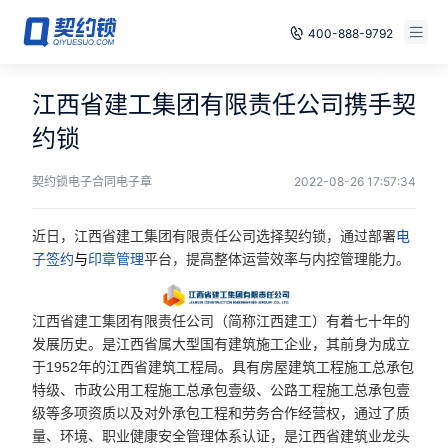
400-888-9792
智能合同
免费试用
江西省建工集团有限责任公司携手契
电子签章
约锁
已有账号，登录
印章管控
契约锁电子合同电子章
2022-08-26 17:57:34
数字存档
近日，江西省建工集团有限责任公司选择契约锁，通过部署
电
平台，提高整体运营效率与内控管理能力。
子签约
与
印章管理
安全合规
方案
江西省建工集团有限责任公司（简称江西建工）有着七十年的
发展历史。是江西省属大型国有建筑施工企业，其前身为成立
案例
于1952年的江西省建筑工程局。具有房屋建筑工程施工总承包
特级、市政公用工程施工总承包壹级、公路工程施工总承包壹
级等多项资质以及对外承包工程和劳务合作经营权，通过了质
全国
量、环境、职业健康安全管理体系认证，是江西省建筑业龙头