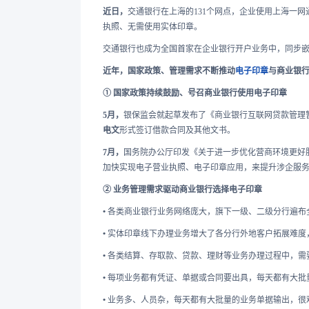
近日，
交通银行在上海的131个网点，企业使用上海一
执照、无需使用实体印章。
交通银行也成为全国首家在企业银行开户业务中，同步
近年，国家政策、管理需求不断推动
电子印章
与商业银
① 国家政策持续鼓励、号召商业银行使用电子印章
5月，
银保监会就起草发布了《商业银行互联网贷款管理
电文
形式签订借款合同及其他文书。
7月，
国务院办公厅印发《关于进一步优化营商环境更好
加快实现电子营业执照、电子印章应用，来提升涉企服
② 业务管理需求驱动商业银行选择电子印章
•
各类商业银行业务网络庞大，旗下一级、二级分行遍布
•
实体印章线下办理业务增大了各分行外地客户拓展难度
•
各类结算、存取款、贷款、理财等业务办理过程中，需
•
每项业务都有凭证、单据或合同要出具，每天都有大批
•
业务多、人员杂，每天都有大批量的业务单据输出，很