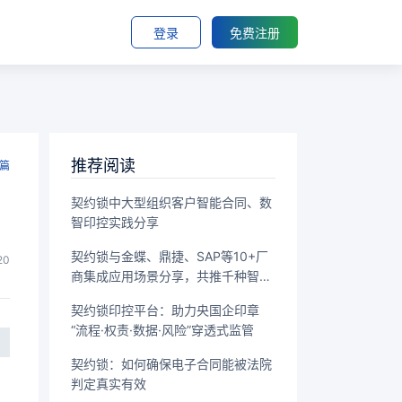
登录
免费注册
推荐阅读
篇
契约锁中大型组织客户智能合同、数
智印控实践分享
契约锁与金蝶、鼎捷、SAP等10+厂
20
商集成应用场景分享，共推千种智能
签署场景落地
契约锁印控平台：助力央国企印章
“流程·权责·数据·风险”穿透式监管
契约锁：如何确保电子合同能被法院
判定真实有效