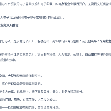
网通办平台颁发的电子营业执照和
电子印章
，即可
办理企业银行开户
，无需提交纸质营
嵌入电子营业执照和电子印章应用服务的商业银行。
行业务深入融合：
暂行办法（征求意见稿）》，明确提出：商业银行应当与借款人及其他当事人采用
数
服务市场主体的实施意见》，提出要在税务、人力资源、公积金、
商业银行
等服务领
务质量和效率。
全国，大型组织用印难问题突出。
，客户经理常常带着印章到处跑。
要多方盖章，信息线上、线下重复审核、录入，业务办理耗时长。
量的打印、用纸、存储工作，人工投入较大。
难一一检测印章使用规范性，事后追责难推动。