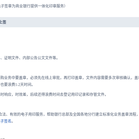
电子签章为商业银行提供一体化印章服务）
上签
同、证明文件、内部公告公文文件等。
采购业务中要盖章，必须先在线上审批，再打印盖章，文件内容需要多次审核确认，盖
要浪费1-2天时间。
及时响应，时效差，后续还得浪费时间去登记用印记录和存管文件。
合法、有效的电子用印服务，帮助银行总部及全国各地分行建立标准化业务盖章流程
电子签名
。