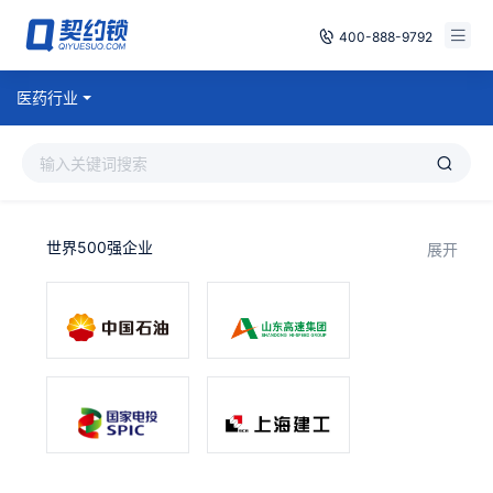
400-888-9792
智能合同
医药行业
免费试用
电子签章
已有账号，登录
印章管控
世界500强企业
展开
数字存档
安全合规
方案
案例
全国