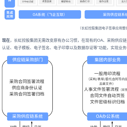
（长虹控股集团电子签章应用整
现在
，长虹控股集团无需改变原有办公习惯，在现有的OA、采购供应链
认证、电子模板、电子签名、电子印章以及数据存证等”功能，实现业