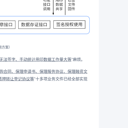
用方案）
无法签字、手动统计用印数据工作量大等
”麻烦。
购合同、保理申请书、保理服务协议、保理融资文
质押转让登记协议等
”十多项业务文件已经全部实现