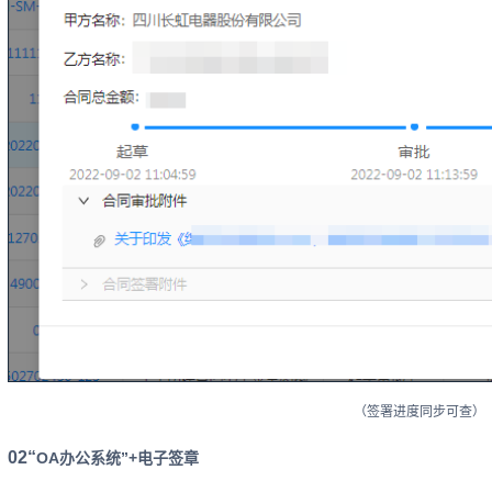
（签署进度同步可查）
02“
OA办公系统”+电子签章