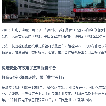
四川长虹电子控股集团（以下简称“长虹控股集团”）是国内知名的电器
公司，入选世界品牌500强、中国企业家协会发布的中国500强企业榜
此次，长虹控股集团携手契约锁打造集团印章管控中心，以现有管理软
品销售、融资保理、委托授权、租赁、推广合作等众多业务网上签字盖
构建安全-有效电子签章服务平台
打造无纸化签署环境，做「数字长虹」
长虹控股集团创始于1958年，历经保军转民、相关多元化、国际化三次
务、新能源、半导体等产业为主的跨国企业集团。创新产品及业务遍布16
年，位列中国电子信息百强第11位，中国制造业500强第78位。