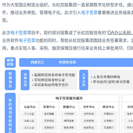
作为大型国企制造业组织，长虹控股集团一直紧跟数字化转型步伐，通
件，推动业务审批、管理电子化。此次引入
电子签章
着重推进业务端各
型。
OA
此次
电子签章
项目中，契约锁对接集成了长虹控股现有的“
办公系统
业务软件
电子签章
功能的同时，帮助长虹控股集团围绕业务签署需求，定
用，重点实现人事、采购、融资保理及银行往来业务线上审批用印、归