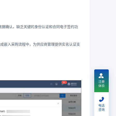
数据确认，缺乏关键的身份认证和合同电子签约功
集成嵌入采购流程中，为供应商管理提供实名认证支
注册
体验
电话
咨询