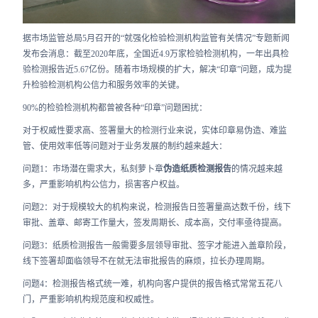
合作
据市场监管总局5月召开的“就强化检验检测机构监管有关情况”专题新闻
我们
发布会消息：截至2020年底，全国近4.9万家检验检测机构，一年出具检
验检测报告近5.67亿份。随着市场规模的扩大，解决“印章”问题，成为提
升检验检测机构公信力和服务效率的关键。
90%的检验检测机构都曾被各种“印章”问题困扰：
对于权威性要求高、签署量大的检测行业来说，实体印章易伪造、难监
管、使用效率低等问题对于业务发展的制约越来越大：
问题1：市场潜在需求大，私刻萝卜章
伪造纸质检测报告
的情况越来越
多，严重影响机构公信力，损害客户权益。
问题2：对于规模较大的机构来说，检测报告日签署量高达数千份，线下
审批、盖章、邮寄工作量大，签发周期长、成本高，交付率亟待提高。
问题3：纸质检测报告一般需要多层领导审批、签字才能进入盖章阶段，
线下签署却面临领导不在就无法审批报告的麻烦，拉长办理周期。
问题4：检测报告格式统一难，机构向客户提供的报告格式常常五花八
门，严重影响机构规范度和权威性。