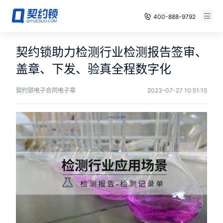
400-888-9792
智能合同
免费试用
契约锁助力检测行业检测报告签审、
电子签章
盖章、下发、验真全程数字化
已有账号，登录
印章管控
契约锁电子合同电子章
2023-07-27 10:51:15
数字存档
安全合规
方案
案例
全国